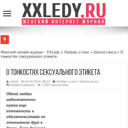
Почему компьютерные игры могут быть полезны для детей: взгляд мамы, а н
Женский онлайн-журнал - XXLedy
»
Любовь и секс
»
Школа секса
» О
тонкостях сексуального этикета
MansMag.ru: стиль, технологии и вдохновение для современных мужчин
GamingRealm.ru — портал для геймеров и энтузиастов игровой индустрии
О тонкостях сексуального этикета
Стоит или нет: Несколько вопросов, которые стоит задать себе перед тем, к
xxledy
26-04-2010, 08:19
Любовь и секс
/
Школа секса
Как найти гармонию в повседневной жизни: 5 простых шагов
Комментировать
2 823 просмотров
Одной любви
недостаточно;
нужна еще
готовность к
обязательствам по
отношению друг к