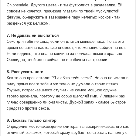
Chippendale. Другого цвета - и ты футболист в раздевалке. Ей
совсем не хочется, пробежав глазами по твоей мускулистой
фигуре, обнаружить в завершение пару нелепых носков - так
разденься уж целиком.
7. Не давать ей выспаться
Секс для тебя не секс, если он длится меньше часа. Но за это
время ее вагина настолько онемеет, что желание сойдет на нет.
Если видишь, что она не кончила за полчаса, помоги орально.
Очевидно, твой член сейчас не в рабочем настроении.
8. Распускать ноги
Как-то она прошептала: "Я люблю тебя всего". Но она не имела в
виду прямо всего тебя и уж точно не думала о твоих пятках.
Грубые, потрескавшиеся ступни - не самое мощное оружие
твоего арсенала, поэтому не особо щеголяй ими. И лишний раз
глянь: совершенно ли они чисты. Дурной запах - самое быстрое
средство против секса.
9. Ласкать только клитор
Определив местонахождение клитора, ты воспринимаешь его как
отличный рычажок, который сразу врубает ее страсть на полную