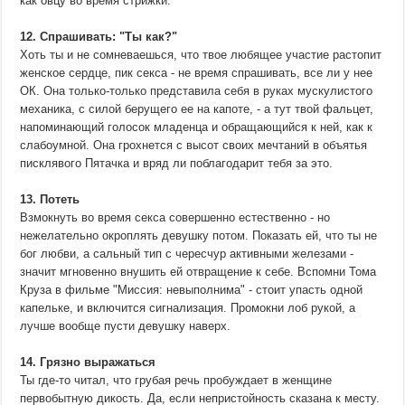
как овцу во время стрижки.
12. Спрашивать: "Ты как?"
Хоть ты и не сомневаешься, что твое любящее участие растопит
женское сердце, пик секса - не время спрашивать, все ли у нее
ОК. Она только-только представила себя в руках мускулистого
механика, с силой берущего ее на капоте, - а тут твой фальцет,
напоминающий голосок младенца и обращающийся к ней, как к
слабоумной. Она грохнется с высот своих мечтаний в объятья
писклявого Пятачка и вряд ли поблагодарит тебя за это.
13. Потеть
Взмокнуть во время секса совершенно естественно - но
нежелательно окроплять девушку потом. Показать ей, что ты не
бог любви, а сальный тип с чересчур активными железами -
значит мгновенно внушить ей отвращение к себе. Вспомни Тома
Круза в фильме "Миссия: невыполнима" - стоит упасть одной
капельке, и включится сигнализация. Промокни лоб рукой, а
лучше вообще пусти девушку наверх.
14. Грязно выражаться
Ты где-то читал, что грубая речь пробуждает в женщине
первобытную дикость. Да, если непристойность сказана к месту.