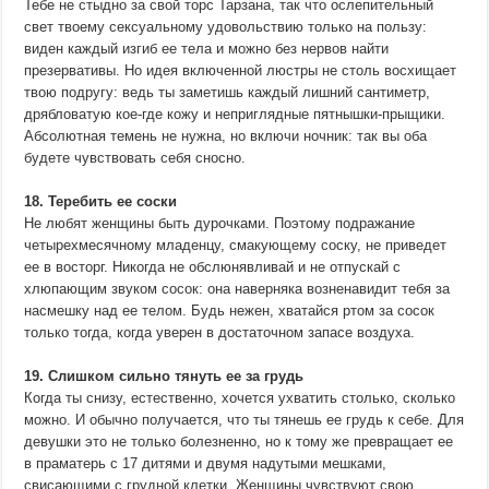
Тебе не стыдно за свой торс Тарзана, так что ослепительный
свет твоему сексуальному удовольствию только на пользу:
виден каждый изгиб ее тела и можно без нервов найти
презервативы. Но идея включенной люстры не столь восхищает
твою подругу: ведь ты заметишь каждый лишний сантиметр,
дрябловатую кое-где кожу и неприглядные пятнышки-прыщики.
Абсолютная темень не нужна, но включи ночник: так вы оба
будете чувствовать себя сносно.
18. Теребить ее соски
Не любят женщины быть дурочками. Поэтому подражание
четырехмесячному младенцу, смакующему соску, не приведет
ее в восторг. Никогда не обслюнявливай и не отпускай с
хлюпающим звуком сосок: она наверняка возненавидит тебя за
насмешку над ее телом. Будь нежен, хватайся ртом за сосок
только тогда, когда уверен в достаточном запасе воздуха.
19. Слишком сильно тянуть ее за грудь
Когда ты снизу, естественно, хочется ухватить столько, сколько
можно. И обычно получается, что ты тянешь ее грудь к себе. Для
девушки это не только болезненно, но к тому же превращает ее
в праматерь с 17 дитями и двумя надутыми мешками,
свисающими с грудной клетки. Женщины чувствуют свою