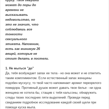
другу. Твоя девушка
может до поры до
времени не
высказывать
недовольство, но
это не значит, что
соблюдаешь все
тонкости
сексуального
этикета. Напомним,
есть как минимум 26
вещей, которые не
стоит делать в постели.
1. Не мыться "до"
Да, тебя возбуждает запах ее тела - но она может и не ответить
таким комплиментом. Если естественный запах женщины
подобен мускусу, то твой часто напоминает аромат перезрелого
помидора. Противный душок может давать твое белье - ни одна
женщина не хотела бы, стащив с тебя кальсоны, обнаружить
следы твоих последних пяти выделений. Проведи перед
свиданием подробное исследование каждой своей щели при
помощи куска мыла.