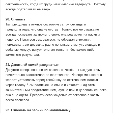
сексуальность, когда их грудь максимально вздернута. Поэтому
всегда подталкивай ее вверх.
20. Спешить
Ты приходишь в нужное состояние за три секунды и
предполагаешь, что она не отстает. Только вот ее смазка не
всегда поспевает за твоим членом, она реагирует на ласки и
поцелуи. Пытаться сексоваться, не обращая внимания,
повлажнела ли девушка, равно попыткам втиснуть лошадь в
собачью конуру: изнурительная толкотня без какого-либо
заметного результата.
21. Давать ей самой раздеваться
Девушке совершенно не обязательно, чтобы ты каждую ночь
почтительно расстегивал ее бюстгальтер. Но еще меньше она
желает устраивать перед тобой шоу со стягиванием платья
через голову. Чем валяться на спине и хохотать над этим
занимательным представлением, лучше начни целовать ее, пока
она еще одета. Преврати освобождение от покровов в часть
всего процесса.
22. Отвечать на звонки по мобильному