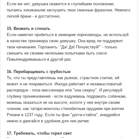
Если же нет, девушка окажется в глупейшем положении,
пытаясь хихиканьем заглушить твои смачные фразочки. Немного
легкой брани - и достаточно.
15. Визжать и стонать
Если наметил пробиться в немецкие порнозвезды, не используй
в качестве тренажера свою девушку. Она вряд ли поддержит
твои начинания. Горланить: "Да! Да! Почувствуй!" - только
смешить ее своими нелепыми попытками быть секси.
Повыпендриваешься в другой раз.
16. Перебарщивать с грубостью
То, что ты представляешь как рьяное, страстное соитие, ей
может и не понравиться. Иногда работает и незамысловатый
распорядок - поза миссионера или "она сверху". И регулируй
глубину проникновения - если вздумаешь подражать собачкам,
можешь оказаться не на высоте, колотя у нее внутри своим
членом, как татаро-монголы стенобитным орудием при взятии
Рязани в 1237 году. Если ты фан "догги-стайла", внедряйся
нежно и двигайся в удобном для нее ритме.
17. Требовать, чтобы горел свет