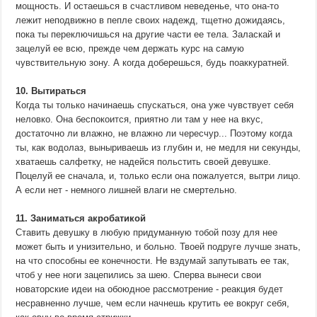
мощность. И остаешься в счастливом неведенье, что она-то
лежит неподвижно в пепле своих надежд, тщетно дожидаясь,
пока ты переключишься на другие части ее тела. Заласкай и
зацелуй ее всю, прежде чем держать курс на самую
чувствительную зону. А когда доберешься, будь поаккуратней.
10. Вытираться
Когда ты только начинаешь спускаться, она уже чувствует себя
неловко. Она беспокоится, приятно ли там у нее на вкус,
достаточно ли влажно, не влажно ли чересчур... Поэтому когда
ты, как водолаз, выныриваешь из глубин и, не медля ни секунды,
хватаешь салфетку, не надейся польстить своей девушке.
Поцелуй ее сначала, и, только если она пожалуется, вытри лицо.
А если нет - немного лишней влаги не смертельно.
11. Заниматься акробатикой
Ставить девушку в любую придуманную тобой позу для нее
может быть и унизительно, и больно. Твоей подруге лучше знать,
на что способны ее конечности. Не вздумай запутывать ее так,
чтоб у нее ноги зацепились за шею. Сперва вынеси свои
новаторские идеи на обоюдное рассмотрение - реакция будет
несравненно лучше, чем если начнешь крутить ее вокруг себя,