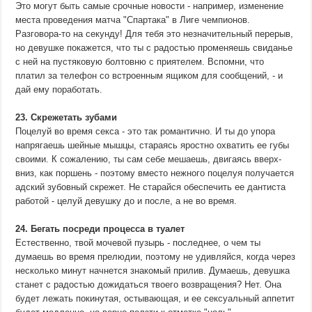
Это могут быть самые срочные новости - например, изменение
места проведения матча "Спартака" в Лиге чемпионов.
Разговора-то на секунду! Для тебя это незначительный перерыв,
но девушке покажется, что ты с радостью променяешь свиданье
с ней на пустяковую болтовню с приятелем. Вспомни, что
платил за телефон со встроенным ящиком для сообщений, - и
дай ему поработать.
23. Скрежетать зубами
Поцелуй во время секса - это так романтично. И ты до упора
напрягаешь шейные мышцы, стараясь яростно охватить ее губы
своими. К сожалению, ты сам себе мешаешь, двигаясь вверх-
вниз, как поршень - поэтому вместо нежного поцелуя получается
адский зубовный скрежет. Не старайся обеспечить ее дантиста
работой - целуй девушку до и после, а не во время.
24. Бегать посреди процесса в туалет
Естественно, твой мочевой пузырь - последнее, о чем ты
думаешь во время прелюдии, поэтому не удивляйся, когда через
несколько минут начнется знакомый прилив. Думаешь, девушка
станет с радостью дожидаться твоего возвращения? Нет. Она
будет лежать покинутая, остывающая, и ее сексуальный аппетит