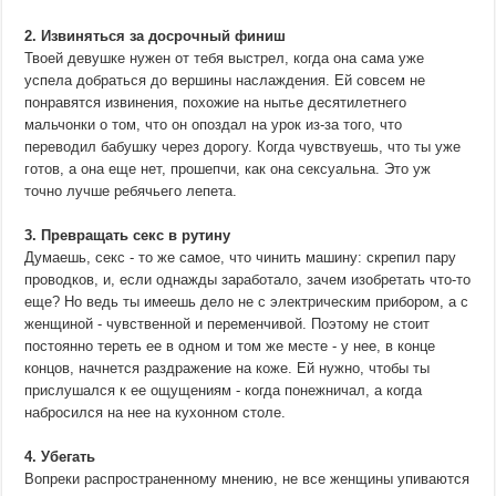
2. Извиняться за досрочный финиш
Твоей девушке нужен от тебя выстрел, когда она сама уже
успела добраться до вершины наслаждения. Ей совсем не
понравятся извинения, похожие на нытье десятилетнего
мальчонки о том, что он опоздал на урок из-за того, что
переводил бабушку через дорогу. Когда чувствуешь, что ты уже
готов, а она еще нет, прошепчи, как она сексуальна. Это уж
точно лучше ребячьего лепета.
3. Превращать секс в рутину
Думаешь, секс - то же самое, что чинить машину: скрепил пару
проводков, и, если однажды заработало, зачем изобретать что-то
еще? Но ведь ты имеешь дело не с электрическим прибором, а с
женщиной - чувственной и переменчивой. Поэтому не стоит
постоянно тереть ее в одном и том же месте - у нее, в конце
концов, начнется раздражение на коже. Ей нужно, чтобы ты
прислушался к ее ощущениям - когда понежничал, а когда
набросился на нее на кухонном столе.
4. Убегать
Вопреки распространенному мнению, не все женщины упиваются