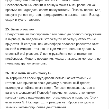
будет медленно, но верно ползти к отметке "ноль".
Несвоевременный спринт в ванную может быть расценен как
просьба не надоедать своим присутствием. Пока ты вернешься,
она уже успеет одеться, предварительно вызвав такси. Вывод:
сходи в туалет заранее.
25. Быть эгоистом
Предоставив ей массировать свой пенис до полного погружения
в нирвану, ты надеешься, что услугой на услугу отвечать не
придется. В сегодняшней атмосфере полового равенства этот
обычай вымирает - так что не жди минета, если не делаешь
ответный oral pleasure. И не погружайся в ее гениталии по
подбородок. Модель поведения: кошка, лакающая молоко, а не
гиена над трупом антилопы.
26. Всю ночь искать точку G
Ты гордишься своей эрудированностью насчет точки G и
готовишься привести свою девушку в блаженный трепет,
выследив и поймав этого зверя. Только перестань рыться в
вагине с фонариком! Попробуй проинспектировать кончиком
пальца - авось нащупаешь нечто маленькое и пористое. Это и
есть точка G. Погладь. Если реакции нет, брось это дело и
займись чем-нибудь более действенным.