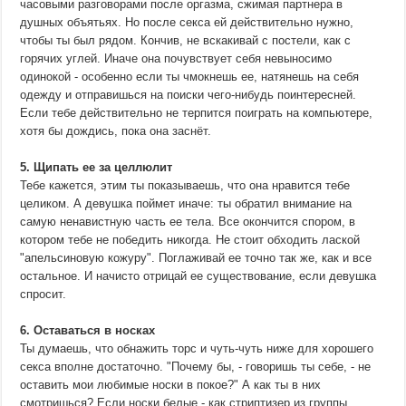
часовыми разговорами после оргазма, сжимая партнера в
душных объятьях. Но после секса ей действительно нужно,
чтобы ты был рядом. Кончив, не вскакивай с постели, как с
горячих углей. Иначе она почувствует себя невыносимо
одинокой - особенно если ты чмокнешь ее, натянешь на себя
одежду и отправишься на поиски чего-нибудь поинтересней.
Если тебе действительно не терпится поиграть на компьютере,
хотя бы дождись, пока она заснёт.
5. Щипать ее за целлюлит
Тебе кажется, этим ты показываешь, что она нравится тебе
целиком. А девушка поймет иначе: ты обратил внимание на
самую ненавистную часть ее тела. Все окончится спором, в
котором тебе не победить никогда. Не стоит обходить лаской
"апельсиновую кожуру". Поглаживай ее точно так же, как и все
остальное. И начисто отрицай ее существование, если девушка
спросит.
6. Оставаться в носках
Ты думаешь, что обнажить торс и чуть-чуть ниже для хорошего
секса вполне достаточно. "Почему бы, - говоришь ты себе, - не
оставить мои любимые носки в покое?" А как ты в них
смотришься? Если носки белые - как стриптизер из группы