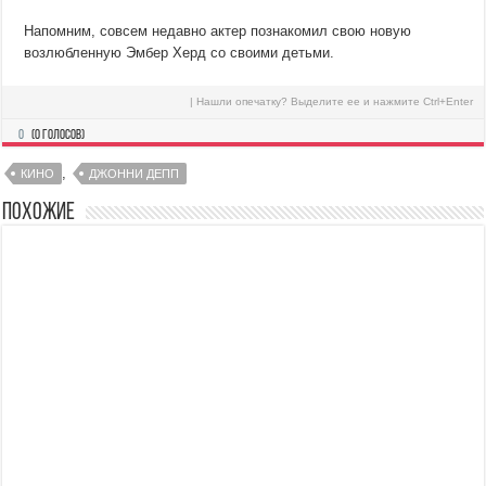
Напомним, совсем недавно актер познакомил свою новую
возлюбленную Эмбер Херд со своими детьми.
| Нашли опечатку? Выделите ее и нажмите Ctrl+Enter
0
(
0
голосов)
,
КИНО
ДЖОННИ ДЕПП
Похожие