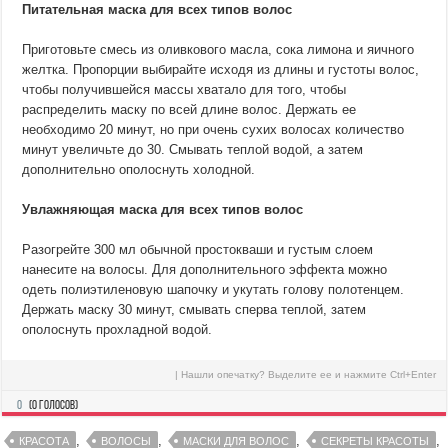
Питательная маска для всех типов волос
Приготовьте смесь из оливкового масла, сока лимона и яичного
желтка. Пропорции выбирайте исходя из длины и густоты волос,
чтобы получившейся массы хватало для того, чтобы
распределить маску по всей длине волос. Держать ее
необходимо 20 минут, но при очень сухих волосах количество
минут увеличьте до 30. Смывать теплой водой, а затем
дополнительно ополоснуть холодной.
Увлажняющая маска для всех типов волос
Разогрейте 300 мл обычной простокваши и густым слоем
нанесите на волосы. Для дополнительного эффекта можно
одеть полиэтиленовую шапочку и укутать голову полотенцем.
Держать маску 30 минут, смывать сперва теплой, затем
ополоснуть прохладной водой.
| Нашли опечатку? Выделите ее и нажмите Ctrl+Enter
0
(
0
голосов)
,
,
,
,
КРАСОТА
ВОЛОСЫ
МАСКИ ДЛЯ ВОЛОС
СЕКРЕТЫ КРАСОТЫ