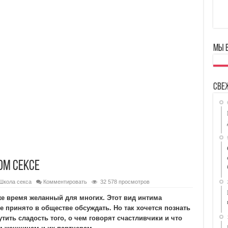
Мы 
Све
ом сексе
Школа секса
Комментировать
32 578 просмотров
же время желанный для многих. Этот вид интима
е принято в обществе обсуждать. Но так хочется познать
утить сладость того, о чем говорят счастливчики и что