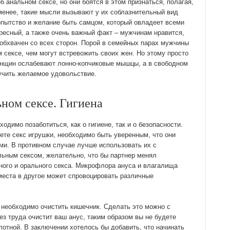
анальном сексе, но они боятся в этом признаться, полагая,
 менее, такие мысли вызывают у их соблазнительный вид
опытство и желание быть самцом, который овладеет всеми
ресный, а также очень важный факт – мужчинам нравится,
о обхвачен со всех сторон. Порой в семейных парах мужчины
 сексе, чем могут встревожить своих жен. Но этому просто
енщин ослабевают лонно-копчиковые мышцы, а в свободном
учить желаемое удовольствие.
ьном сексе. Гигиена
димо позаботиться, как о гигиене, так и о безопасности.
ете секс игрушки, необходимо быть уверенным, что они
ми. В противном случае лучше использовать их с
льным сексом, желательно, что бы партнер менял
ого и орального секса. Микрофлора ануса и влагалища
места в другое может спровоцировать различные
необходимо очистить кишечник. Сделать это можно с
з труда очистит ваш анус, таким образом вы не будете
лотной. В заключении хотелось бы добавить, что начинать