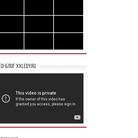
ео-блог XXLedy.ru