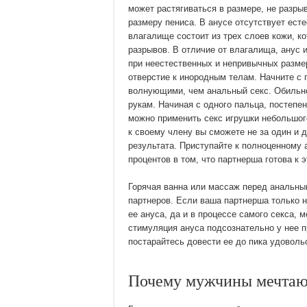
может растягиваться в размере, не разры
размеру пениса. В анусе отсутствует ест
влагалище состоит из трех слоев кожи, к
разрывов. В отличие от влагалища, анус 
при неестественных и непривычных разме
отверстие к инородным телам. Начните с 
волнующими, чем анальный секс. Обильно
рукам. Начиная с одного пальца, постепе
можно применить секс игрушки небольшог
к своему члену вы сможете не за один и д
результата. Приступайте к полноценному 
процентов в том, что партнерша готова к э
Горячая ванна или массаж перед анальны
партнеров. Если ваша партнерша только н
ее ануса, да и в процессе самого секса, 
стимуляция ануса подсознательно у нее п
постарайтесь довести ее до пика удоволь
Почему мужчины мечтают