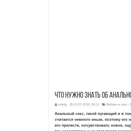
Что нужно знать об анальн
xxledy
22-07-2015, 09:11
Любовь и секс
/
Анальный секс, такой пугающий и в то
считается немного иным, поэтому его н
его прелести, почувствовать новое, ощ