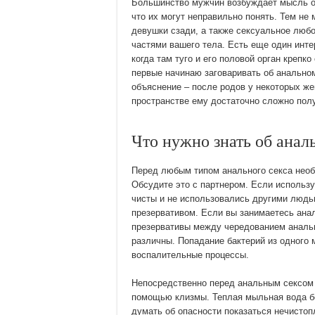
Большинство мужчин возбуждает мысль об 
что их могут неправильно понять. Тем не
девушки сзади, а также сексуальное люб
частями вашего тела. Есть еще один инте
когда там туго и его половой орган крепк
первые начинаю заговаривать об анальном
объяснение – после родов у некоторых ж
пространстве ему достаточно сложно пол
Что нужно знать об анал
Перед любым типом анального секса необхо
Обсудите это с партнером. Если использу
чисты и не использовались другими людь
презервативом. Если вы занимаетесь ана
презервативы между чередованием анальн
различны. Попадание бактерий из одного 
воспалительные процессы.
Непосредственно перед анальным сексом 
помощью клизмы. Теплая мыльная вода бе
думать об опасности показаться нечистоп