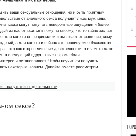
им женщинам и их партнерам.
азить ваши сексуальные отношения, но и быть приятным
довольствие от анального секса получают лишь мужчины.
ины также могут получать невероятные ощущения и более
ый из нас относится к нему по своему, кто то тайно желает,
го, для кого то он неприемлем и вызывает отвращение, кому
ждений, а для кого то и сейчас это неописуемое блаженство.
 раз- это как второе лишение девственности, а в чем то даже
м, в следующий вдруг - ничего кроме боли.
интерес и останавливает. Чтобы научиться получать
знать некоторые нюансы. Давайте вместе рассмотрим
кс: напутствие к деятельности
ьном сексе?
Гор