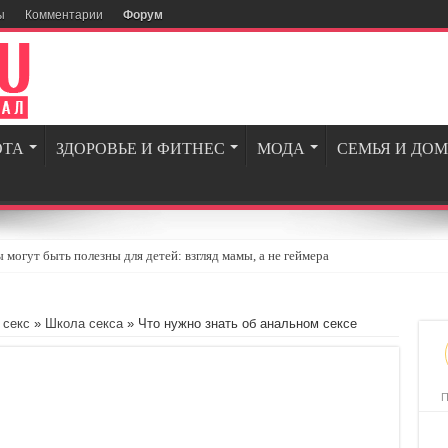
ы
Комментарии
Форум
ОТА
ЗДОРОВЬЕ И ФИТНЕС
МОДА
СЕМЬЯ И ДОМ
могут быть полезны для детей: взгляд мамы, а не геймера
огии и вдохновение для современных мужчин
ля геймеров и энтузиастов игровой индустрии
 секс
»
Школа секса
» Что нужно знать об анальном сексе
опросов, которые стоит задать себе перед тем, как сойтись с бывшим
едневной жизни: 5 простых шагов
П