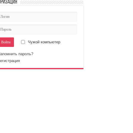
оризация
Чужой компьютер
апомнить пароль?
егистрация