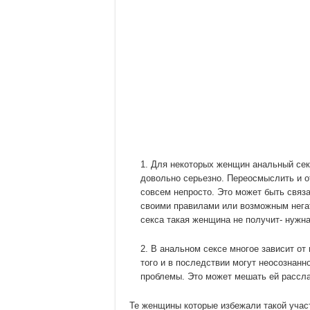
Для некоторых женщин анальный секс
довольно серьезно. Переосмыслить и о
совсем непросто. Это может быть связ
своими правилами или возможным негат
секса такая женщина не получит- нужна
В анальном сексе многое зависит от 
того и в последствии могут неосознан
проблемы. Это может мешать ей расслаб
Те женщины которые избежали такой учас