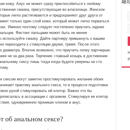
Авт
вая кожу. Анус не может сразу приспособиться к любому
ественная смазка, присутствующая во влагалище. Женское
оторые легко растягиваются и предохраняют друг друга от
имеет только один слой кожи, который может легко порваться
рах. Именно поэтому следует постепенно приучать заднее
пальцев. Фистинг пальцами может быть не менее
 используйте смазку. Дайте партнеру привыкнуть к вашим
нно переходите к стимуляции двумя, тремя. После этого
о диаметра. Вполне возможно, что приучить попку партнерши
Н
аже не за два раза. Терпение- главный козырь в достижении
Р
анальному сексу лишь тогда когда будете уверены на сто
тому.
м сексом могут заметно простимулировать желание обоих
ачинает практику анального секса, то в процессе подготовки
можно рукой стимулировать ей клитор. Важно что бы
рописалась в ассоциации с оргазмом. Стимулируя ее клитор
ствия, одновременно проникая членом в анус.
 об анальном сексе?