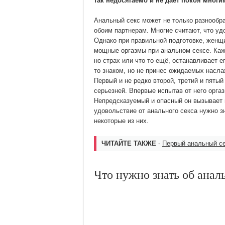
так недосягаемо и не дает покоя мног
Анальный секс может не только разнообр
обоим партнерам. Многие считают, что у
Однако при правильной подготовке, женщ
мощные оргазмы при анальном сексе. Кажд
но страх или что то ещё, останавливает е
то знаком, но не принес ожидаемых насла
Первый и не редко второй, третий и пятый
серьезней. Впервые испытав от него оргаз
Непредсказуемый и опасный он вызывает 
удовольствие от анального секса нужно 
некоторые из них.
ЧИТАЙТЕ ТАКЖЕ
-
Первый анальный се
Что нужно знать об анал