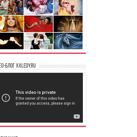
ео-блог XXLedy.ru