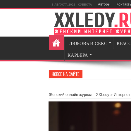
Авторы
Контакт
8 АВГУСТА 2026 - СУББОТА
ЛЮБОВЬ И СЕКС
КРАС
КАРЬЕРА
Новое на сайте
GamingReal
Женский онлайн-журнал - XXLedy
»
Интернет