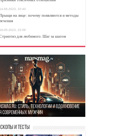
14-06-2023, 10:40
Прыщи на лице: почему появляются и методы
лечения
16-05-2023, 22:06
Стриптиз для любимого. Шаг за шагом
оит или нет: Несколько вопросов, которые
nsMag.ru: стиль, технологии и вдохновение
ит задать себе перед тем, как сойтись с
к найти гармонию в повседневной жизни: 5
я современных мужчин
вшим
остых шагов
изнаки токсичных отношений
оскопы и Тесты