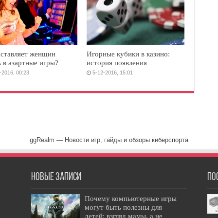
аставляет женщин
Игорные кубики в казино:
ь в азартные игры?
история появления
-2016, 00:23
5-12-2016, 15:01
ggRealm — Новости игр, гайды и обзоры киберспорта
Новые записи
По
Почему компьютерные игры
могут быть полезны для
детей: взгляд мамы, а не