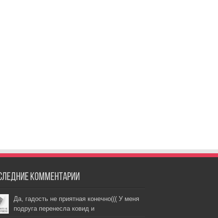
следние комментарии
Да, гадость не приятная конечно((( У меня
подруга перенесла ковид и