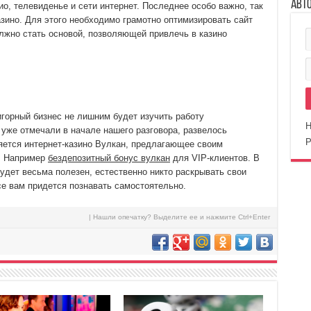
Авт
о, телевиденье и сети интернет. Последнее особо важно, так
азино. Для этого необходимо грамотно оптимизировать сайт
лжно стать основой, позволяющей привлечь в казино
горный бизнес не лишним будет изучить работу
Н
 уже отмечали в начале нашего разговора, развелось
Р
яется интернет-казино Вулкан, предлагающее своим
и. Например
бездепозитный бонус вулкан
для VIP-клиентов. В
удет весьма полезен, естественно никто раскрывать свои
се вам придется познавать самостоятельно.
| Нашли опечатку? Выделите ее и нажмите Ctrl+Enter