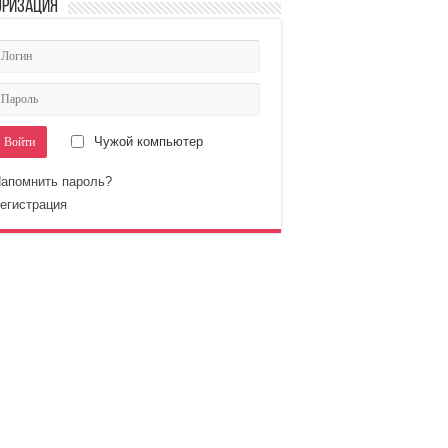
оризация
Чужой компьютер
апомнить пароль?
егистрация