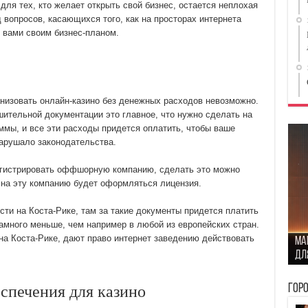
для тех, кто желает открыть свой бизнес, остается неплохая
 вопросов, касающихся того, как на просторах интернета
 вами своим бизнес-планом.
анизовать онлайн-казино без денежных расходов невозможно.
ительной документации это главное, что нужно сделать на
уммы, и все эти расходы придется оплатить, чтобы ваше
нарушало законодательства.
егистрировать оффшорную компанию, сделать это можно
 на эту компанию будет оформляться лицензия.
и на Коста-Рике, там за такие документы придется платить
намного меньше, чем например в любой из европейских стран.
Ст
а Коста-Рике, дают право интернет заведению действовать
Ma
сто
Ка
дл
бы
пр
Пр
Гор
спечения для казино