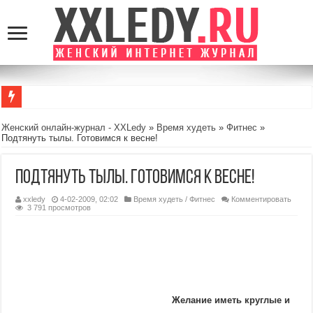
Почему компьютерные игры могут быть полезны для детей: взгляд мамы, а н
Женский онлайн-журнал - XXLedy
»
Время худеть
»
Фитнес
»
Подтянуть тылы. Готовимся к весне!
MansMag.ru: стиль, технологии и вдохновение для современных мужчин
GamingRealm.ru — портал для геймеров и энтузиастов игровой индустрии
Подтянуть тылы. Готовимся к весне!
Стоит или нет: Несколько вопросов, которые стоит задать себе перед тем, к
xxledy
4-02-2009, 02:02
Время худеть
/
Фитнес
Комментировать
Как найти гармонию в повседневной жизни: 5 простых шагов
3 791 просмотров
Желание иметь круглые и