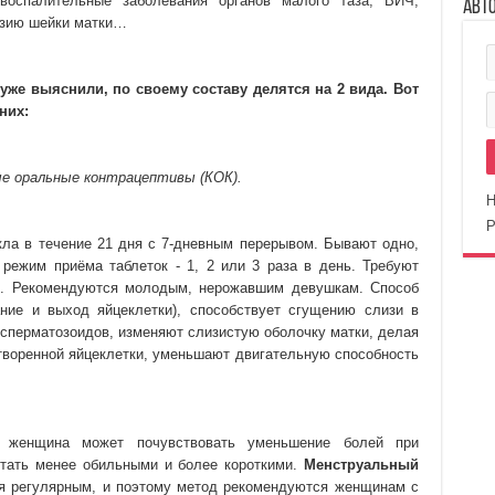
 воспалительные заболевания органов малого таза, ВИЧ,
Авт
озию шейки матки…
же выяснили, по своему составу делятся на 2 вида. Вот
них:
е оральные контрацептивы (КОК).
Н
Р
кла в течение 21 дня с 7-дневным перерывом. Бывают одно,
 режим приёма таблеток - 1, 2 или 3 раза в день. Требуют
я. Рекомендуются молодым, нерожавшим девушкам. Способ
ние и выход яйцеклетки), способствует сгущению слизи в
 сперматозоидов, изменяют слизистую оболочку матки, делая
творенной яйцеклетки, уменьшают двигательную способность
и, женщина может почувствовать уменьшение болей при
стать менее обильными и более короткими.
Менструальный
ся регулярным, и поэтому метод рекомендуются женщинам с