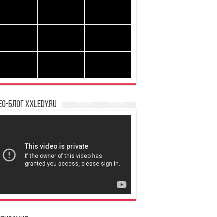
ео-блог XXLedy.ru