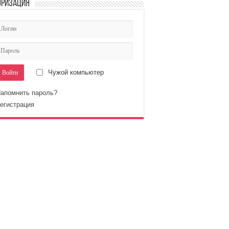
оризация
Чужой компьютер
апомнить пароль?
егистрация