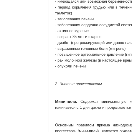
- имеющаяся или возможная беременност
- период кормления грудью или в течен
таблеток)
- заболевания печени
- заболевания сердечно-сосудистой систем
- активное курение
- возраст 35 лет и старше
- диабет (прогрессирующий или давно на
- выраженные головные боли (мигрень)
- повышенное артериальное давление (гип
- рак молочной железы (в настоящее врем
- опухоли печени
2. Чистые прогестагены.
Мини-пили.
Содержат минимальную кон
начинается с 1 дня цикла и продолжается
Основным правилом приема низкодоз
прогестаген (мини-пили), является обяз