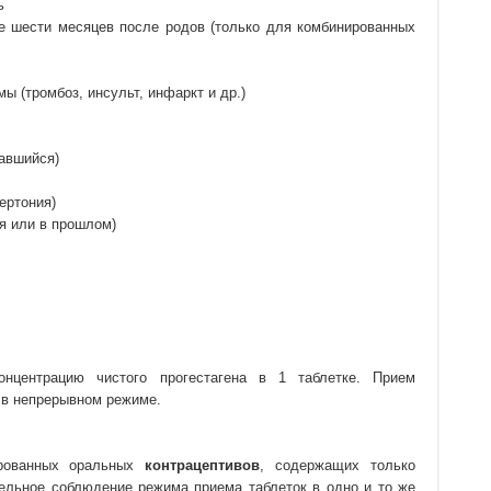
ь
ие шести месяцев после родов (только для комбинированных
ы (тромбоз, инсульт, инфаркт и др.)
чавшийся)
ертония)
я или в прошлом)
центрацию чистого прогестагена в 1 таблетке. Прием
 в непрерывном режиме.
ированных оральных
контрацептивов
, содержащих только
ательное соблюдение режима приема таблеток в одно и то же