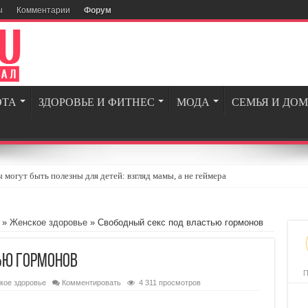
ы
Комментарии
Форум
ОТА
ЗДОРОВЬЕ И ФИТНЕС
МОДА
СЕМЬЯ И ДОМ
могут быть полезны для детей: взгляд мамы, а не геймера
огии и вдохновение для современных мужчин
ля геймеров и энтузиастов игровой индустрии
»
Женское здоровье
» Свободный секс под властью гормонов
опросов, которые стоит задать себе перед тем, как сойтись с бывшим
ью гормонов
едневной жизни: 5 простых шагов
П
кое здоровье
Комментировать
4 311 просмотров