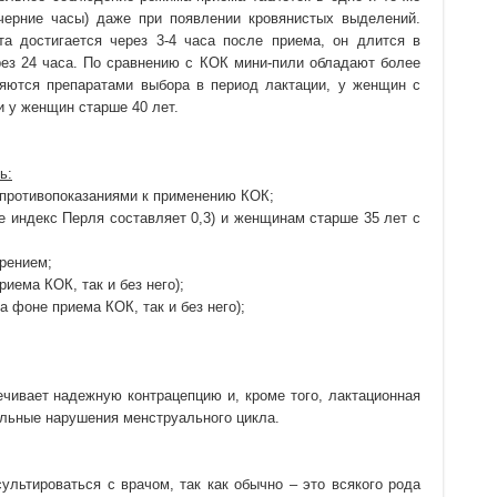
черние часы) даже при появлении кровянистых выделений.
а достигается через 3-4 часа после приема, он длится в
ерез 24 часа. По сравнению с КОК мини-пили обладают более
яются препаратами выбора в период лактации, у женщин с
и у женщин старше 40 лет.
ь:
противопоказаниями к применению КОК;
е индекс Перля составляет 0,3) и женщинам старше 35 лет с
рением;
риема КОК, так и без него);
 фоне приема КОК, так и без него);
ечивает надежную контрацепцию и, кроме того, лактационная
льные нарушения менструального цикла.
ультироваться с врачом, так как обычно – это всякого рода