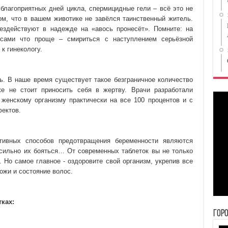
 благоприятных дней цикла, спермицидные гели – всё это не
ом, что в вашем животике не завёлся таинственный житель.
здействуют в надежде на «авось пронесёт». Помните: на
 сами что проще – смириться с наступлением серьёзной
к гинекологу.
ть. В наше время существует такое безграничное количество
же не стоит приносить себя в жертву. Врачи разработали
 женскому организму практически на все 100 процентов и с
ектов.
ивных способов предотвращения беременности являются
 сильно их бояться… От современных таблеток вы не только
. Но самое главное - оздоровите свой организм, укрепив все
ожи и состояние волос.
ках:
Гор