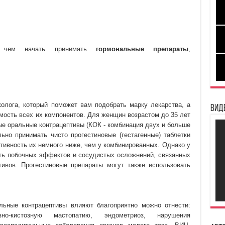
, чем начать принимать
гормональные препараты
,
колога, который поможет вам подобрать марку лекарства, а
Вид
мость всех их компонентов. Для женщин возрастом до 35 лет
е оральные контрацептивы (КОК - комбинация двух и больше
льно принимать чисто прогестиновые (гестагенные) таблетки
тивность их немного ниже, чем у комбинированных. Однако у
ть побочных эффектов и сосудистых осложнений, связанных
ивов. Прогестиновые препараты могут также использовать
льные контрацептивы влияют благоприятно можно отнести:
но-кистозную мастопатию, эндометриоз, нарушения