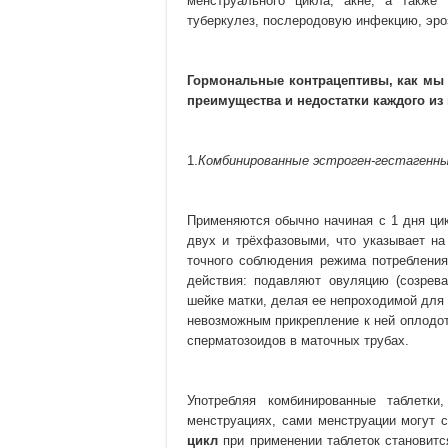
менструального цикла, акне, а также
туберкулез, послеродовую инфекцию, эр
Гормональные контрацептивы, как мы у
преимущества и недостатки каждого из 
1.
Комбинированные эстроген-гестагенны
Применяются обычно начиная с 1 дня ци
двух и трёхфазовыми, что указывает на
точного соблюдения режима потреблени
действия: подавляют овуляцию (созрева
шейке матки, делая ее непроходимой для
невозможным прикрепление к ней оплодо
сперматозоидов в маточных трубах.
Употребляя комбинированные таблетк
менструациях, сами менструации могут 
цикл
при применении таблеток становит