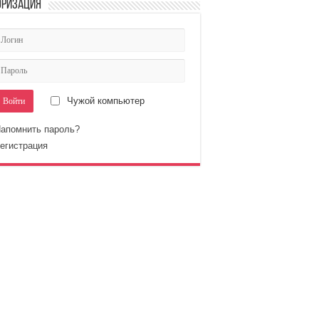
оризация
Чужой компьютер
апомнить пароль?
егистрация