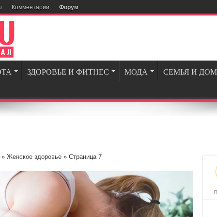
ы
Комментарии
Форум
ОТА
ЗДОРОВЬЕ И ФИТНЕС
МОДА
СЕМЬЯ И ДОМ
ля гейм
»
Женское здоровье
» Страница 7
П