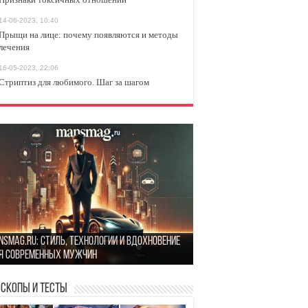
14-06-2023, 10:40
Прыщи на лице: почему появляются и методы
лечения
16-05-2023, 22:06
Стриптиз для любимого. Шаг за шагом
оит или нет: Несколько вопросов, которые
nsMag.ru: стиль, технологии и вдохновение
ит задать себе перед тем, как сойтись с
к найти гармонию в повседневной жизни: 5
я современных мужчин
вшим
остых шагов
изнаки токсичных отношений
оскопы и Тесты