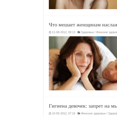
Что мешает женщинам наслаж
11-08-2012, 09:13
Здоровье
/
Женское здоро
Гигиена девочек: запрет на м
10-05-2012, 07:16
Женское здоровье
/
Здоро