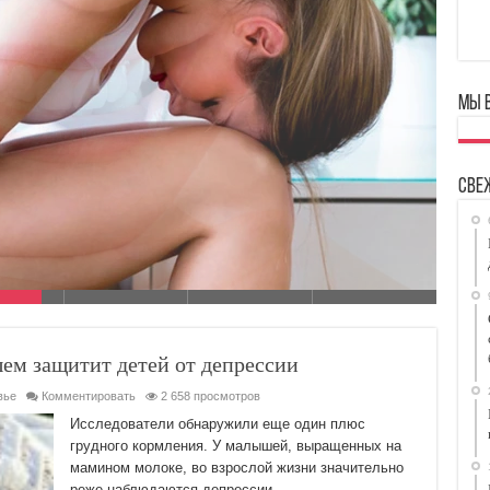
Мы 
народными средствами, если нужно срочно
 материал о женских выделениях и о чем они свидетельствуют.
Сегодня же…
Све
ем защитит детей от депрессии
вье
Комментировать
2 658 просмотров
Исследователи обнаружили еще один плюс
грудного кормления. У малышей, выращенных на
мамином молоке, во взрослой жизни значительно
реже наблюдаются депрессии.…