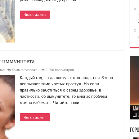
Читать далее »
я иммунитета
вье
Комментировать
2 296 просмотров
Каждый год, когда наступают холода, неизбежно
всплывает тема частых простуд. Но если
правильно заботиться о своем здоровье, в
частности, об иммунитете, то многих проблем
Ст
можно избежать. Читайте наши…
Ma
сто
Ка
дл
бы
пр
Пр
Читать далее »
Гор