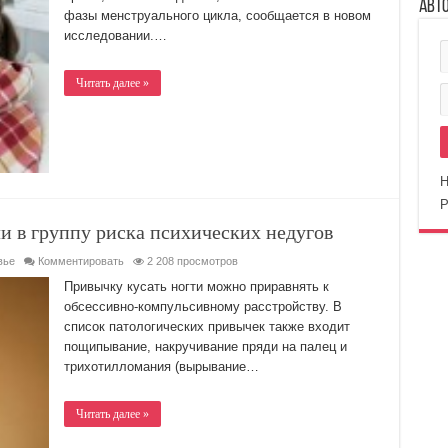
Авт
фазы менструального цикла, сообщается в новом
исследовании.…
Читать далее »
Н
Р
и в группу риска психических недугов
вье
Комментировать
2 208 просмотров
Привычку кусать ногти можно приравнять к
обсессивно-компульсивному расстройству. В
список патологических привычек также входит
пощипывание, накручивание пряди на палец и
трихотилломания (вырывание…
Читать далее »