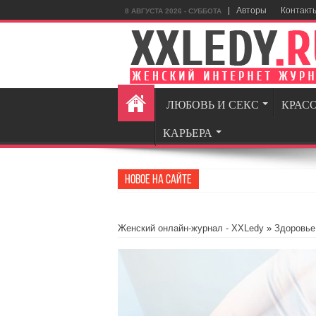
Авторы
Контакт
8 АВГУСТА 2026 - СУББОТА
ЛЮБОВЬ И СЕКС
КРАС
КАРЬЕРА
Новое на сайте
GamingRealm.ru — портал д
Женский онлайн-журнал - XXLedy
»
Здоровье