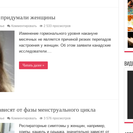
й придумали женщины
вье
Комментировать
2 533 просмотров
Изменение гормонального уровня накануне
месячных не является причиной резких перепадов
настроения у женщин. Об этом заявили канадские
исследователи.…
Вид
Читать далее »
висят от фазы менструального цикла
вье
Комментировать
3 576 просмотров
Респираторные симптомы у женщин, например,
хрипы, кашель и одышка, значительно зависят от