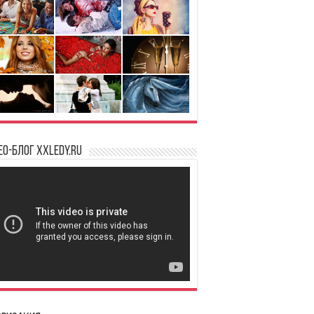
ео-блог XXLedy.ru