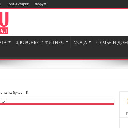
ы
Комментарии
Форум
ОТА
ЗДОРОВЬЕ И ФИТНЕС
МОДА
СЕМЬЯ И ДОМ
сна на букву - К
.tpl
П