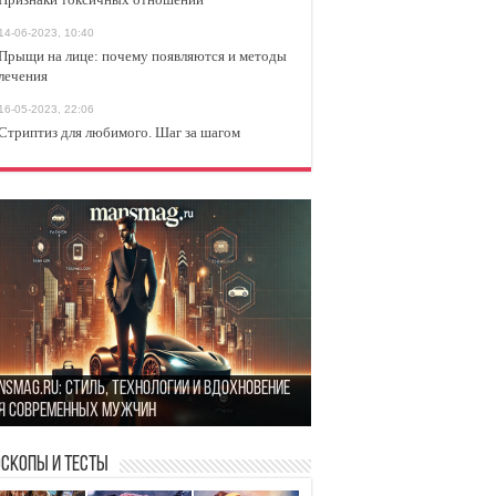
14-06-2023, 10:40
Прыщи на лице: почему появляются и методы
лечения
16-05-2023, 22:06
Стриптиз для любимого. Шаг за шагом
оит или нет: Несколько вопросов, которые
nsMag.ru: стиль, технологии и вдохновение
ит задать себе перед тем, как сойтись с
к найти гармонию в повседневной жизни: 5
я современных мужчин
вшим
остых шагов
изнаки токсичных отношений
оскопы и Тесты