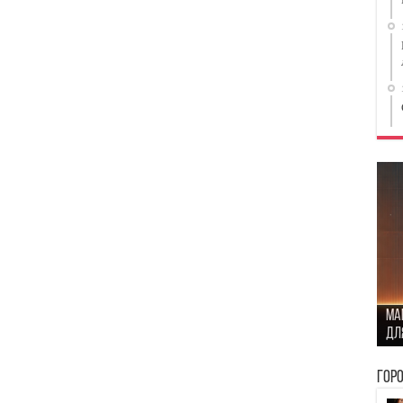
Ст
Ma
сто
Ка
дл
бы
пр
Пр
Гор