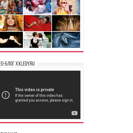
ео-блог XXLedy.ru