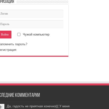
оризация
Чужой компьютер
апомнить пароль?
егистрация
следние комментарии
Да, гадость не приятная конечно((( У меня