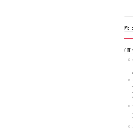
Мы 
Све