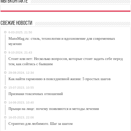
Мы ВКонтакте
Свежие новости
6-03-2025, 21:50
MansMag.ru: стиль, технологии и вдохновение для современных
мужчин
9-10-2024, 21:43
Стоит или нет: Несколько вопросов, которые стоит задать себе перед
тем, как сойтись с бывшим
29-08-2024, 12:34
Как найти гармонию в повседневной жизни: 5 простых шагов
15-07-2023, 10:55
Признаки токсичных отношений
14-06-2023, 10:40
Прыщи на лице: почему появляются и методы лечения
16-05-2023, 22:06
Стриптиз для любимого. Шаг за шагом