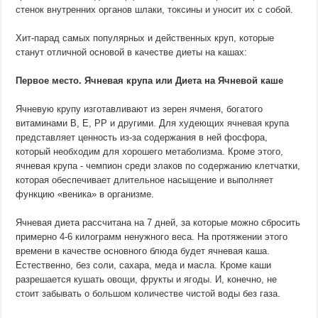
стенок внутренних органов шлаки, токсины и уносит их с собой.
Хит-парад самых популярных и действенных круп, которые
станут отличной основой в качестве диеты на кашах:
Первое место. Ячневая крупа или Диета на Ячневой каше
Ячневую крупу изготавливают из зерен ячменя, богатого
витаминами В, E, PP и другими. Для худеющих ячневая крупа
представляет ценность из-за содержания в ней фосфора,
который необходим для хорошего метаболизма. Кроме этого,
ячневая крупа - чемпион среди злаков по содержанию клетчатки,
которая обеспечивает длительное насыщение и выполняет
функцию «веника» в организме.
Ячневая диета рассчитана на 7 дней, за которые можно сбросить
примерно 4-6 килограмм ненужного веса. На протяжении этого
времени в качестве основного блюда будет ячневая каша.
Естественно, без соли, сахара, меда и масла. Кроме каши
разрешается кушать овощи, фрукты и ягоды. И, конечно, не
стоит забывать о большом количестве чистой воды без газа.