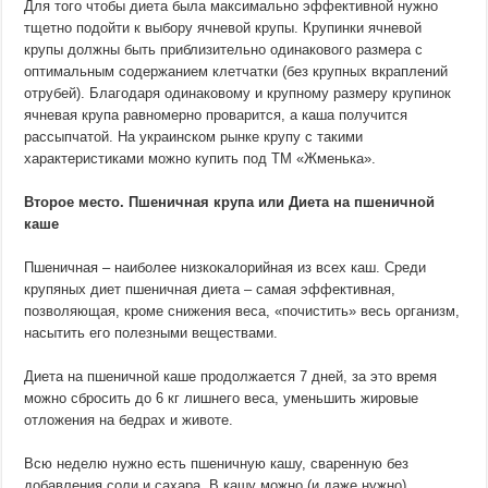
Для того чтобы диета была максимально эффективной нужно
тщетно подойти к выбору ячневой крупы. Крупинки ячневой
крупы должны быть приблизительно одинакового размера с
оптимальным содержанием клетчатки (без крупных вкраплений
отрубей). Благодаря одинаковому и крупному размеру крупинок
ячневая крупа равномерно проварится, а каша получится
рассыпчатой. На украинском рынке крупу с такими
характеристиками можно купить под ТМ «Жменька».
Второе место. Пшеничная крупа или Диета на пшеничной
каше
Пшеничная – наиболее низкокалорийная из всех каш. Среди
крупяных диет пшеничная диета – самая эффективная,
позволяющая, кроме снижения веса, «почистить» весь организм,
насытить его полезными веществами.
Диета на пшеничной каше продолжается 7 дней, за это время
можно сбросить до 6 кг лишнего веса, уменьшить жировые
отложения на бедрах и животе.
Всю неделю нужно есть пшеничную кашу, сваренную без
добавления соли и сахара. В кашу можно (и даже нужно)