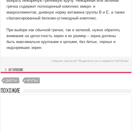
выбрать нежареную гречневую крупу. Нежареная или зеленая
гречка содержит полноценный комплекс микро- и
макроэлементов, дневную норму витамина группы В и Е, а также
сбалансированный белково-углеводный комплекс.
При выборе как обычной гречки, так и зеленой, нужно обратить
внимание на целостность зерен и их размер – зерна должны
быть максимально крупными и целыми, без битых, черных и
недозревших зерен.
| Нашли опечатку? Выделите ее и нажмите Ctrl+Enter
0
(
0
голосов)
,
ДИЕТЫ
КРУПЫ
Похожие