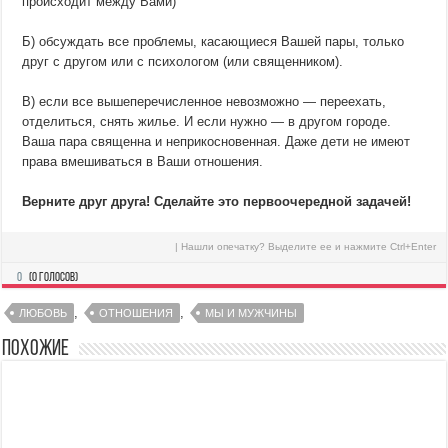
происходит между Вами)
Б) обсуждать все проблемы, касающиеся Вашей пары, только
друг с другом или с психологом (или священником).
В) если все вышеперечисленное невозможно — переехать,
отделиться, снять жилье. И если нужно — в другом городе.
Ваша пара священна и неприкосновенная. Даже дети не имеют
права вмешиваться в Ваши отношения.
Верните друг друга! Сделайте это первоочередной задачей!
| Нашли опечатку? Выделите ее и нажмите Ctrl+Enter
0
(
0
голосов)
,
,
ЛЮБОВЬ
ОТНОШЕНИЯ
МЫ И МУЖЧИНЫ
Похожие