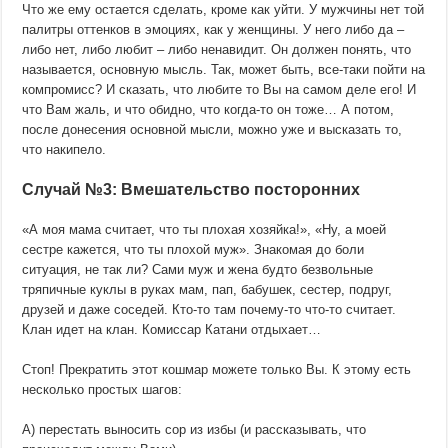
Что же ему остается сделать, кроме как уйти. У мужчины нет той
палитры оттенков в эмоциях, как у женщины. У него либо да –
либо нет, либо любит – либо ненавидит. Он должен понять, что
называется, основную мысль. Так, может быть, все-таки пойти на
компромисс? И сказать, что любите то Вы на самом деле его! И
что Вам жаль, и что обидно, что когда-то он тоже… А потом,
после донесения основной мысли, можно уже и высказать то,
что накипело.
Случай №3: Вмешательство посторонних
«А моя мама считает, что ты плохая хозяйка!», «Ну, а моей
сестре кажется, что ты плохой муж». Знакомая до боли
ситуация, не так ли? Сами муж и жена будто безвольные
тряпичные куклы в руках мам, пап, бабушек, сестер, подруг,
друзей и даже соседей. Кто-то там почему-то что-то считает.
Клан идет на клан. Комиссар Катани отдыхает…
Стоп! Прекратить этот кошмар можете только Вы. К этому есть
несколько простых шагов:
А) перестать выносить сор из избы (и рассказывать, что