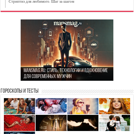
Стриптиз для любимого. Шаг за шагом
Стоит или нет: Несколько вопросов, которые
MansMag.ru: стиль, технологии и вдохновение
стоит задать себе перед тем, как сойтись с
Как найти гармонию в повседневной жизни: 5
для современных мужчин
бывшим
простых шагов
Признаки токсичных отношений
Гороскопы и Тесты