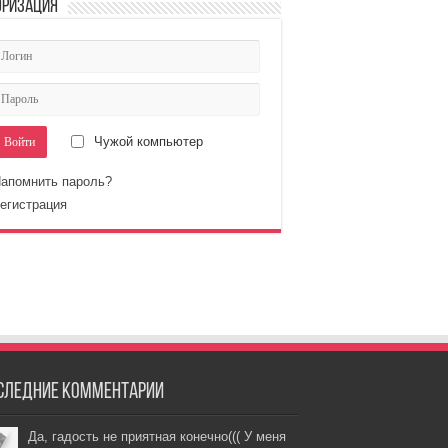
оризация
Чужой компьютер
апомнить пароль?
егистрация
следние комментарии
Да, гадость не приятная конечно((( У меня