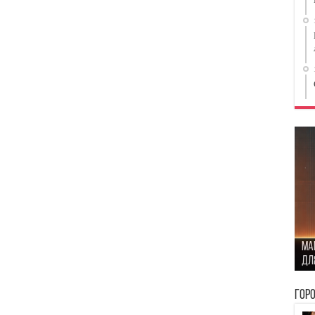
Ст
Ma
сто
Ка
дл
бы
пр
Пр
Гор