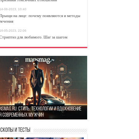
14-06-2023, 10:40
Прыщи на лице: почему появляются и методы
лечения
16-05-2023, 22:06
Стриптиз для любимого. Шаг за шагом
оит или нет: Несколько вопросов, которые
nsMag.ru: стиль, технологии и вдохновение
ит задать себе перед тем, как сойтись с
к найти гармонию в повседневной жизни: 5
я современных мужчин
вшим
остых шагов
изнаки токсичных отношений
оскопы и Тесты