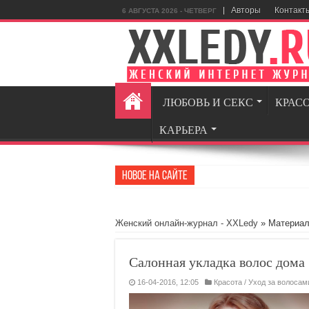
Авторы
Контакт
6 АВГУСТА 2026 - ЧЕТВЕРГ
ЛЮБОВЬ И СЕКС
КРАС
КАРЬЕРА
Новое на сайте
GamingReal
Женский онлайн-журнал - XXLedy
» Материал
Салонная укладка волос дома
16-04-2016, 12:05
Красота
/
Уход за волосам