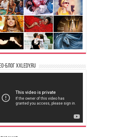
ео-блог XXLedy.ru