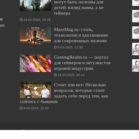
могут быть полезны для
детей: взгляд мамы, а не
геймера
ие
16-01-2026, 20:29
ко
MansMag.ru: стиль,
технологии и вдохновение
для современных мужчин
6-03-2025, 21:50
GamingRealm.ru — портал
для геймеров и энтузиастов
игровой индустрии
23-02-2025, 20:12
Стоит или нет: Несколько
вопросов, которые стоит
задать себе перед тем, как
сойтись с бывшим
9-10-2024, 21:43
лиц старше 18 лет