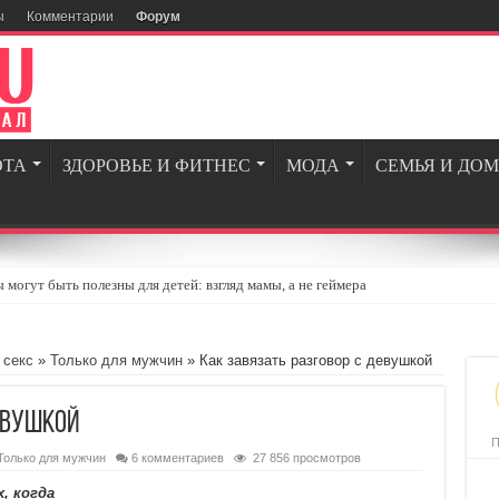
ы
Комментарии
Форум
ОТА
ЗДОРОВЬЕ И ФИТНЕС
МОДА
СЕМЬЯ И ДОМ
могут быть полезны для детей: взгляд мамы, а не геймера
огии и вдохновение для современных мужчин
ля геймеров и энтузиастов игровой индустрии
 секс
»
Только для мужчин
» Как завязать разговор с девушкой
опросов, которые стоит задать себе перед тем, как сойтись с бывшим
евушкой
едневной жизни: 5 простых шагов
П
Только для мужчин
6 комментариев
27 856 просмотров
, когда