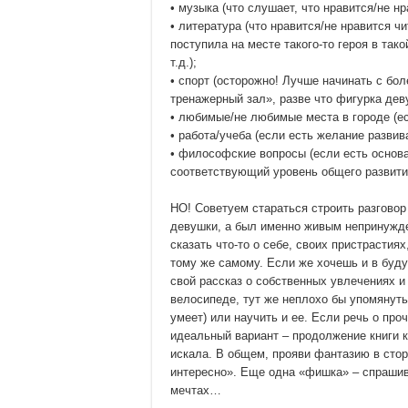
• музыка (что слушает, что нравится/не н
• литература (что нравится/не нравится чи
поступила на месте такого-то героя в тако
т.д.);
• спорт (осторожно! Лучше начинать с бол
тренажерный зал», разве что фигурка де
• любимые/не любимые места в городе (ес
• работа/учеба (если есть желание разви
• философские вопросы (если есть основа
соответствующий уровень общего развития
НО! Советуем стараться строить разговор
девушки, а был именно живым непринужде
сказать что-то о себе, своих пристрастия
тому же самому. Если же хочешь и в буд
свой рассказ о собственных увлечениях и
велосипеде, тут же неплохо бы упомянуть
умеет) или научить и ее. Если речь о про
идеальный вариант – продолжение книги к
искала. В общем, прояви фантазию в стор
интересно». Еще одна «фишка» – спрашива
мечтах…