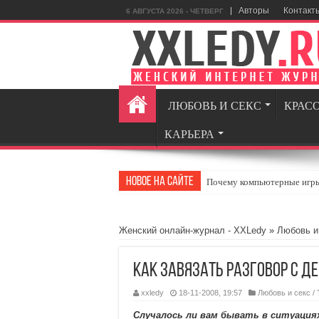
Авторы
Контакт
6 АВГУСТА 2026 - ЧЕТВЕРГ
ЛЮБОВЬ И СЕКС
КРАС
КАРЬЕРА
Новое на сайте
Почему компьютерные игры 
MansMag.ru: стиль, технол
GamingRealm.ru — портал д
Женский онлайн-журнал - XXLedy
»
Любовь и
Стоит или нет: Несколько в
Как завязать разговор с д
Как найти гармонию в повс
xxledy
18-11-2008, 19:57
Любовь и секс
/
Случалось ли вам бывать в ситуациях