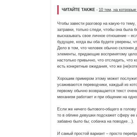
ЧИТАЙТЕ ТАКЖЕ
-
10 тем, на котрорые
Чтобы завести разговор на какую-то тему
затравки, только следи, чтобы она была 
высказывать свое личное отношение – есл
будущее, когда вы оба будете уверены, ч
Дело в том, что человек обычно склонен 
элементы, придающие воспринятому целос
настолько привычно, что отследить, что к
есть конкретные ожидания, что же (не)хо
Хорошим примером этому может послужить
усаживаются переводчики, каждый из кото
первому обычно возвращается текст очень
механизм работает и при общении на одно
Если же ничего бытового-общего в голову
то в облике девушки подскажет сферу ее и
забавно было бы; собачка на поводке…).
И самый простой вариант – просто перебр