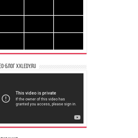
ео-блог XXLedy.ru