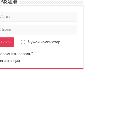
оризация
Чужой компьютер
апомнить пароль?
егистрация