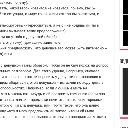
равится, почему);
тать, какой герой нравится/не нравится, почему, как бы
й-то ситуации, в мире какой книги хотела бы оказаться, и
еть/смотреть/интересоваться, а не с «не ходишь ли ты в
вушки вызывает такие предположения);
ли он у тебя с девушкой общий);
вать эту тему), домашние животные;
ния предположить, что девушке это может быть интересно –
) и т.д.
Вид
 с девушкой таким образом, чтобы он не был похож на допрос
нным разговором. Для этого удобно, например, сначала
х, интересах – а потом спросить у девушки ее отношение к
ущем общаться с этой девушкой – вставляй по ходу дела в
 способностях. Например, если любишь ездить на
 что можешь как-нибудь и ей составить компанию (если она
читанных книгах – предложи почитать что-то из интересных,
оторую читала девушка, или что-то такое, что она давно
ону «что я могу предложить ей такого, чтобы ей было
ть не столько о реальности, сколько о восприятии, мыслях,