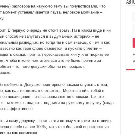
Авт
чень) разговора на какую-то тему вы почувствовали, что
от момент устанавливается пауза, неловкое молчание –
му.
оит. В первую очередь не стоит врать. Ни в каком виде и ни
ый способ не запутаться в выдуманных историях – не
нальный разведчик, но тогда ты и сам знаешь, о чем и как
звестно как твое слово отзовется, а пускать сплетни –
ывать сказки, притчи, пересказывать книгу или творить ее
Н
ем, чтобы в конечном итоге все это не было принято за
Р
обман – то, чего девушки обычно не прощают.
редко.
бя любимого. Девушке неинтересно часами слушать о том,
о, как на это адекватно ответить. Меряться ей с тобой в
ннее восхищение – его завоевывают не словами. Так что
 кг ты можешь поднять, подними на руки саму девушку (когда
много эффективнее.
ть и саму девушку – опять-таки потому что этим ты ставишь
ерена в себе на все 100%, так что с большой вероятностью
иняты как насмешка.