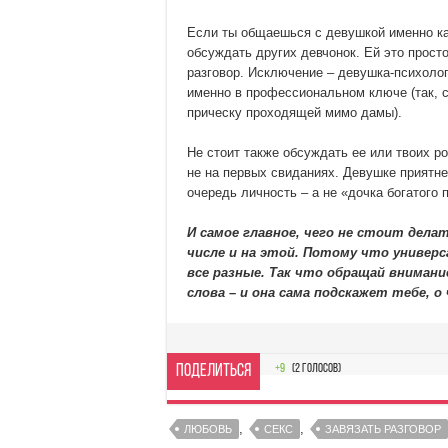
Если ты общаешься с девушкой именно как 
обсуждать других девчонок. Ей это просто
разговор. Исключение – девушка-психолог
именно в профессиональном ключе (так, 
прическу проходящей мимо дамы).
Не стоит также обсуждать ее или твоих р
не на первых свиданиях. Девушке приятне
очередь личность – а не «дочка богатого 
И самое главное, чего не стоит дела
числе и на этой. Потому что универ
все разные. Так что обращай внимание
слова – и она сама подскажет тебе, о
Поделиться
+9
(
2
голосов)
,
,
ЛЮБОВЬ
СЕКС
ЗАВЯЗАТЬ РАЗГОВОР