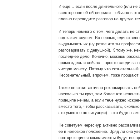
И еще… если после длительного (или не о
всесторонне её обговорили – обычно в эт
плавно переведите разговор на другую те
И теперь немного о том, чего делать не ст
под каким соусом. Во-первых, единственн
выдумывать их (ну разве что ты профессио
разговаривать с девушкой). К тому же, неи
последнее дело. Конечно, можешь рассказ
прямо здесь и сейчас – просто следи за т
чистую монету. Потому что сознательный 
Несознательный, впрочем, тоже прощают 
Также не стоит активно рекламировать се
насколько ты крут, тем более что непонятн
принципе нечем, а если тебе нужно искре
вместо того, чтобы рассказывать, сколько
это уместно по ситуации) – это будет на
Не советуем чересчур активно расхвалива
ее в неловкое положение. Вряд ли она ув
повторяющиеся комплименты будут воспр