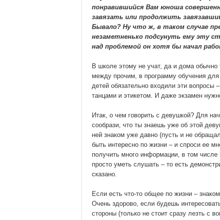
понравившийся Вам юноша совершенн
завязать или продолжить завязавши
Бывало? Ну что ж, в таком случае пр
незаметненько подсунуть ему эту с
над проблемой он хотя бы начал раб
В школе этому не учат, да и дома обычно
между прочим, в программу обучения для
детей обязательно входили эти вопросы –
танцами и этикетом. И даже экзамен нужн
Итак, о чем говорить с девушкой? Для на
сообрази, что ты знаешь уже об этой деву
ней знаком уже давно (пусть и не обраща
быть интересно по жизни – и спроси ее м
получить много информации, в том числе и
просто уметь слушать – то есть демонстри
сказано.
Если есть что-то общее по жизни – знакомы
Очень здорово, если будешь интересоват
стороны (только не стоит сразу лезть с в