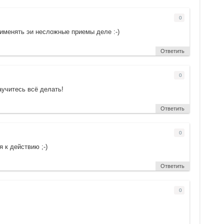
0
именять эи несложные приемы деле :-)
Ответить
0
аучитесь всё делать!
Ответить
0
 к действию ;-)
Ответить
0