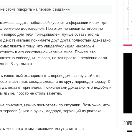
 не стоит говорить на первом свидании
, можешь выдать небольшой кусочек информации и сам, для
более-менее достоверной. При этом не спеши категорично
и вопрос для тебя принципиален, лучше оставь его на
то действительно понимаете друг друга полностью адекватно.
домысливать к тому, что увидел/услышал некоторые
тность в его собственной картине мира. Причем это
онкретно собеседник сказал, не так просто – особенно если
телось бы услышать.
 известный эксперимент с переводом: за круглый стол
рых знает язык соседа слева, и по кругу переводят фразу. К
 далекий от оригинала. Психологами доказано, что подобный
м языке, просто не столь заметно.
 не приходит, можно посмотреть по ситуации. Возможно, что-
нтересов (книга в руках; ледоруб, торчащий из рюкзака –
Гор
ать «вечные» темы. Таковыми могут считаться: