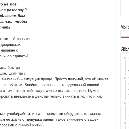
о не мог
йся разговор?
едлагаем Вам
татью, чтобы
Мы 
отать.
 тоже… А раньше,
 дворянских
Све
 наравне с
о было сдавать!
чала быстро
шке. Если ты с
л внимания) – ситуация проще. Просто подумай, что ей может
нения об этом. Вообще, вопросы – это идеальный способ
 о том, что от тебя ждут, а чего делать не стоит. Нужно
ровать внимание и действительно вникать в то, что и как
е, учеба/работа, и т.д. – предложи обсудить этот аспект.
ься ее жизнью, девушка оценит такое внимание с вашей
опросами о личной жизни).