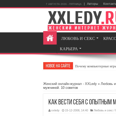
Авторы
Контакт
7 АВГУСТА 2026 - ПЯТНИЦА
ЛЮБОВЬ И СЕКС
КРАС
КАРЬЕРА
Новое на сайте
Почему компьютерные игры 
MansMag.ru: стиль, технол
GamingRealm.ru — портал д
Женский онлайн-журнал - XXLedy
»
Любовь и
мужчиной. 10 советов
Стоит или нет: Несколько в
Как найти гармонию в повс
Как вести себя с опытным 
xxledy
15-12-2008, 14:40
Любовь и секс
/