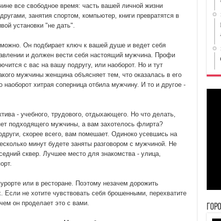
чине все свободное время: часть вашей личной жизни
другами, занятия спортом, компьютер, книги превратятся в
вой установки "не дать".
зможно. Он подбирает ключ к вашей душе и ведет себя
ставлении и должен вести себя настоящий мужчина. Профи
ючится с вас на вашу подругу, или наоборот. Но и тут
такого мужчины женщина объясняет тем, что оказалась в его
о наоборот хитрая соперница отбила мужчину. И то и другое -
тива - учебного, трудового, отдыхающего. Но что делать,
 нет подходящего мужчины, а вам захотелось флирта?
други, скорее всего, вам помешает. Одиноко усевшись на
есколько минут будете заняты разговором с мужчиной. Не
седний сквер. Лучшее место для знакомства - улица,
орт.
 курорте или в ресторане. Поэтому незачем дорожить
. Если не хотите чувствовать себя брошенными, перехватите
чем он проделает это с вами.
Гор