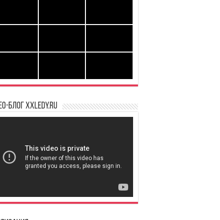
ео-блог XXLedy.ru