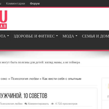
ы
Комментарии
Форум
ОТА
ЗДОРОВЬЕ И ФИТНЕС
МОДА
СЕМЬЯ И ДОМ
могут быть полезны для детей: взгляд мамы, а не геймера
огии и вдохновение для современных мужчин
ля геймеров и энтузиастов игровой индустрии
 секс
»
Психология любви
» Как вести себя с опытным
опросов, которые стоит задать себе перед тем, как сойтись с бывшим
едневной жизни: 5 простых шагов
мужчиной. 10 советов
П
Психология любви
Комментировать
4 716 просмотров