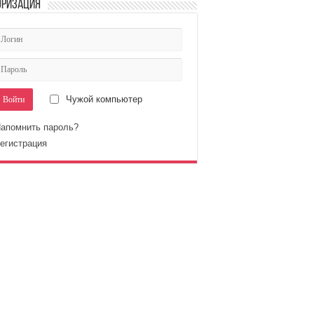
оризация
Чужой компьютер
апомнить пароль?
егистрация