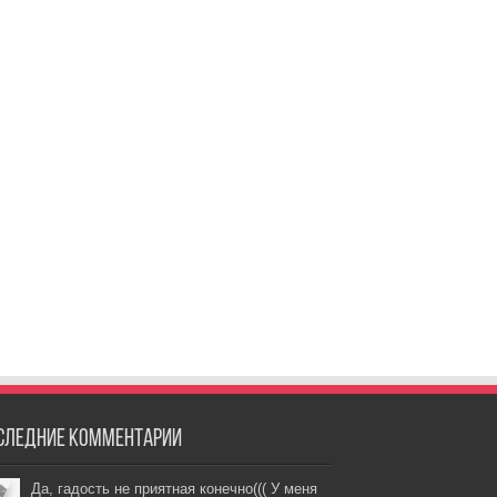
следние комментарии
Да, гадость не приятная конечно((( У меня