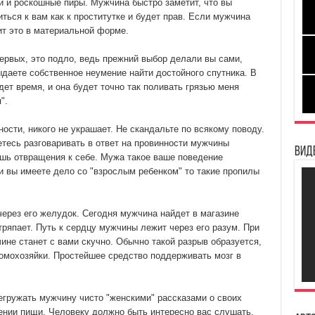
ки и роскошные пиры. Мужчина быстро заметит, что вы
иться к вам как к проститутке и будет прав. Если мужчина
ит это в материальной форме.
первых, это подло, ведь прежний выбор делали вы сами,
даете собственное неумение найти достойного спутника. В
дет время, и она будет точно так поливать грязью меня
".
ости, никого не украшает. Не скандальте по всякому поводу.
етесь разговаривать в ответ на провинности мужчины
Вид
ишь отвращения к себе. Мужа такое ваше поведение
и вы имеете дело со "взрослым ребенком" то такие пропилы
через его желудок. Сегодня мужчина найдет в магазине
ряпает. Путь к сердцу мужчины лежит через его разум. При
не станет с вами скучно. Обычно такой разрыв образуется,
омохозяйки. Простейшее средство поддерживать мозг в
регружать мужчину чисто "женскими" рассказами о своих
лении пищи. Человеку должно быть интересно вас слушать.