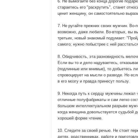
6. Не вымогайте без конца дорогие подар
стараетесь его "раскрутить", станет относ
ценит женщину, он самостоятельно выраз
7. Не ругайте прежних своих мужчин. Во-
возможно, даже любили. Во-вторых, вы вы
третьих, новый знакомый подумает: "Прой
самого; нужно побыстрее с ней расстаться
8. Обидчивость, эта разновидность мелочн
Если вы то и дело надуваетесь, отказыва
(подлинные или мнимые), то добьетесь л
спровоцирует на мысли о разводе. Но есл
в его мозгу и правда принесут пользу.
9. Некогда путь к сердцу мужчины лежал 
отличные полуфабрикаты и сам легко сост
большом интеллектуальном разрыве мужчи
когда женщина довольствуется судьбой д
хорошей форме чтение.
10. Следите за своей речью. Не стоит пе
детях, родственниках, работе и приготов