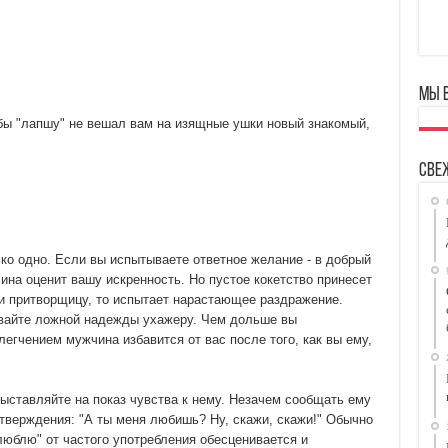
Мы 
бы "лапшу" не вешал вам на изящные ушки новый знакомый,
Све
ько одно. Если вы испытываете ответное желание - в добрый
ина оценит вашу искренность. Но пустое кокетство принесет
и притворщицу, то испытает нарастающее раздражение.
авайте ложной надежды ухажеру. Чем дольше вы
егчением мужчина избавится от вас после того, как вы ему,
выставляйте на показ чувства к нему. Незачем сообщать ему
тверждения: "А ты меня любишь? Ну, скажи, скажи!" Обычно
люблю" от частого употребления обесценивается и