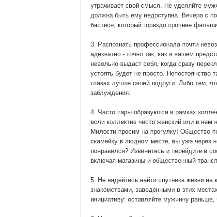
утрачивает свой смысл. Не уделяйте муж
должна быть ему недоступна. Вечера с по
бастион, который гораздо прочнее фальши
3. Распознать профессионала почти нево
адекватно - точно так, как в вашем пред
невольно выдаст себя, когда сразу перекл
устоять будет не просто. Непостоянство 
глазах лучше своей подруги. Либо тем, чт
заблуждения.
4. Часто пары образуются в рамках коллек
если коллектив чисто женский или в нем
Милости просим на прогулку! Общество по
скамейку в людном месте, вы уже через н
понравился? Извинитесь и перейдите в со
включая магазины и общественный трансп
5. Не надейтесь найти спутника жизни на
знакомствами, заведенными в этих местах
инициативу: оставляйте мужчину раньше, 