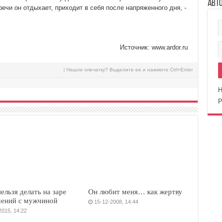
Авт
ечи он отдыхает, приходит в себя после напряженного дня, -
Источник: www.ardor.ru
| Нашли опечатку? Выделите ее и нажмите Ctrl+Enter
Н
Р
ельзя делать на заре
Он любит меня… как жертву
ений с мужчиной
15-12-2008, 14:44
2015, 14:22