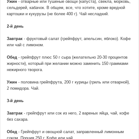
Ужин
- отварные или тушеные овощи (капуста), свекла, морковь,
сельдерей, кабачок. В общем, все, что хотите, кроме вредной
картошки и кукурузы (не более 400 г). Чай несладкий.
2-й день
Завтрак
- фруктовый салат (грейпфрут, апельсин, яблоко). Кофе
или чай с лимоном.
Обед
- грейпфрут плюс 50 г сыра (желательно 20-30 процентов
жирности), который при желании можно заменить 150 граммами
нежирного творога.
Ужин
- половина грейпфрута, 200 г курицы (гриль или отварной),
2 помидора. Чай.
3-й день
Завтрак
- грейпфрут или сок из него, 2 вареных яйца, чай, кофе
без сахара.
Обед
- Грейпфрут и овощной салат, заправленный лимонным
соком. Порция 250 г. Кофе или чай.