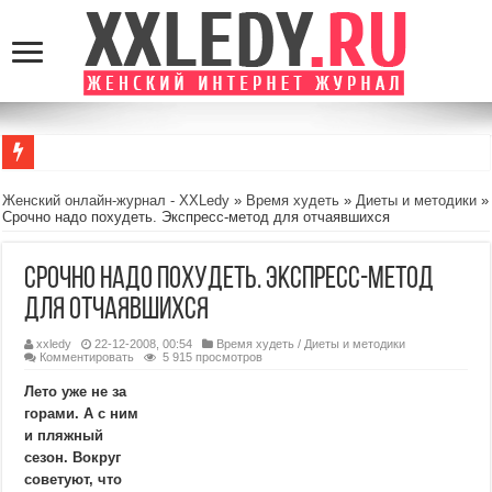
Почему компьютерные игры могут быть полезны для детей: взгляд мамы, а н
Женский онлайн-журнал - XXLedy
»
Время худеть
»
Диеты и методики
»
Срочно надо похудеть. Экспресс-метод для отчаявшихся
MansMag.ru: стиль, технологии и вдохновение для современных мужчин
GamingRealm.ru — портал для геймеров и энтузиастов игровой индустрии
Срочно надо похудеть. Экспресс-метод
Стоит или нет: Несколько вопросов, которые стоит задать себе перед тем, к
для отчаявшихся
Как найти гармонию в повседневной жизни: 5 простых шагов
xxledy
22-12-2008, 00:54
Время худеть
/
Диеты и методики
Комментировать
5 915 просмотров
Лето уже не за
горами. А с ним
и пляжный
сезон. Вокруг
советуют, что