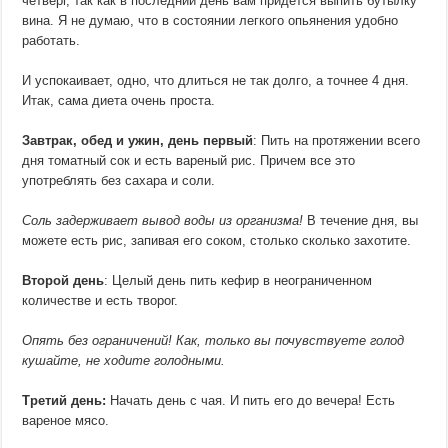
четверг, так как в последний день вам придется выпить бутылку
вина. Я не думаю, что в состоянии легкого опьянения удобно
работать.
И успокаивает, одно, что длиться не так долго, а точнее 4 дня.
Итак, сама диета очень проста.
Завтрак, обед и ужин, день первый
: Пить на протяжении всего
дня томатный сок и есть вареный рис. Причем все это
употреблять без сахара и соли.
Соль задерживает вывод воды из организма!
В течение дня, вы
можете есть рис, запивая его соком, столько сколько захотите.
Второй день
: Целый день пить кефир в неограниченном
количестве и есть творог.
Опять без ограничений! Как, только вы почувствуете голод
кушайте, не ходите голодными.
Третий день:
Начать день с чая. И пить его до вечера! Есть
вареное мясо.