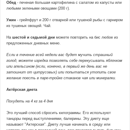
Обед
- печеная большая картофелина с салатом из капусты или
любыми зелеными овощами (200 г).
Ужин
- грейпфрут и 200 г отварной или тушеной рыбы с гарниром
из тушеных овощей. Чай.
На
шестой и седьмой дни
можете повторить на бис любое из
предложенных дневных меню.
Если в течение всей недели вас будет мучить страшный
голод, можете изредка позволять себе перекусывать яблочком
или апельсином (если, конечно, в первый же день вас не
затошнит от цитрусовых) или попытаться утопить свое
желание поесть в паре-тройке стаканов чая или минералки.
Актёрская диета
Похудеть на 4 кг за 4 дня
Это лучший способ сбросить килограммы. Его используют
танцоры перед выступлениями, балерины. Эту диету еще
называют "Актерская". Диету лучше начинать в среду или