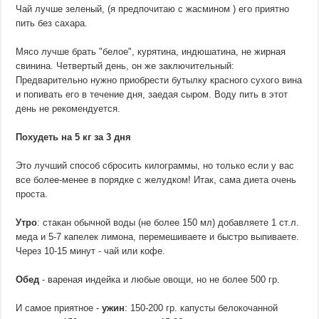
Чай лучше зеленый, (я предпочитаю с жасмином ) его приятно
пить без сахара.
Мясо лучше брать "белое", курятина, индюшатина, не жирная
свинина. Четвертый день, он же заключительный:
Предварительно нужно приобрести бутылку красного сухого вина
и попивать его в течение дня, заедая сыром. Воду пить в этот
день не рекомендуется.
Похудеть на 5 кг за 3 дня
Это лучший способ сбросить килограммы, но только если у вас
все более-менее в порядке с желудком! Итак, сама диета очень
проста.
Утро
: стакан обычной воды (не более 150 мл) добавляете 1 ст.л.
меда и 5-7 капелек лимона, перемешиваете и быстро выпиваете.
Через 10-15 минут - чай или кофе.
Обед
- вареная индейка и любые овощи, но не более 500 гр.
И самое приятное -
ужин
: 150-200 гр. капусты белокочанной