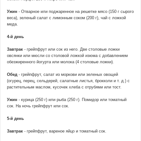
Ужин
- Отварное или поджаренное на решетке мясо (150 г сырого
веса), зеленый салат с лимонным соком (200 г), чай с ложкой
меда.
4-й день
Завтрак
- грейпфрут или сок из него. Две столовые ложки
овсянки или мюсли со столовой ложкой изюма с добавлением
обезжиренного йогурта или молока (4 столовые ложки).
Обед
- грейпфрут, салат из моркови или зеленых овощей
(огурец, перец, сельдерей, салатные листья, брокколи и т. д.) с
растительным маслом, кусочек хлеба с отрубями или тост.
Ужин
- курица (250 г) или рыба (250 г). Помидор или томатный
сок. На ночь грейпфрут или сок.
5-й день
Завтрак
- грейпфрут, вареное яйцо и томатный сок.