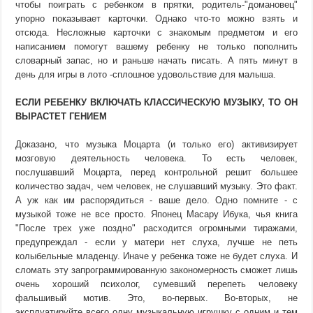
чтобы поиграть с ребенком в прятки, родитель-"домановец"
упорно показывает карточки. Однако что-то можно взять и
отсюда. Несложные карточки с знакомым предметом и его
написанием помогут вашему ребенку не только пополнить
словарный запас, но и раньше начать писать. А пять минут в
день для игры в лото -сплошное удовольствие для малыша.
ЕСЛИ РЕБЕНКУ ВКЛЮЧАТЬ КЛАССИЧЕСКУЮ МУЗЫКУ, ТО ОН
ВЫРАСТЕТ ГЕНИЕМ
Доказано, что музыка Моцарта (и только его) активизирует
мозговую деятельность человека. То есть человек,
послушавший Моцарта, перед контрольной решит большее
количество задач, чем человек, не слушавший музыку. Это факт.
А уж как им распорядиться - ваше дело. Одно помните - с
музыкой тоже не все просто. Японец Масару Ибука, чья книга
"После трех уже поздно" расходится огромными тиражами,
предупреждал - если у матери нет слуха, лучше не петь
колыбельные младенцу. Иначе у ребенка тоже не будет слуха. И
сломать эту запрограммированную закономерность сможет лишь
очень хороший психолог, сумевший перепеть человеку
фальшивый мотив. Это, во-первых. Во-вторых, не
эксплуатируйте всего одну музыкальную игрушку с одним и тем