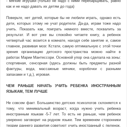
- мягкие игрушки (только не надо с ними перебарщивать, равно
как и не надо давать их детям до года)
Поверьте, нет детей, которые бы не любили играть, однако есть
дети, которых этому не учат родители. Да-да, играм тоже надо
учить. Показать как, поиграть немного вместе, похвалить за
результат. И вот уже вы спокойно читаете книгу, а ребенок
четвертый час возится в комнате, находя себе занятие и, самое
главное, развивая мозг. Кстати, самую оптимальную с этой точки
зрения организацию детского пространства можно найти в
работах Марии Мантессори. Основной упор она сделала на зоны:
спортивная, сенсорная (здесь должны быть предметы разной
фактуры, вода, массажные мячики, коробочки с разными
запахами и т.д.), игровая.
ЧЕМ РАНЬШЕ НАЧАТЬ УЧИТЬ РЕБЕНКА ИНОСТРАННЫМ
ЯЗЫКАМ, ТЕМ ЛУЧШЕ
Не совсем факт. Большинство детских психологов склоняется к
тому, что минимальный возраст, когда нужно учить ребенка
иностранным языкам -5-7 лет. То есть не раньше, чем ребенок
уверенно заговорит на родном языке. Тем временем сторонники
теории раннего развития советуют учить иностранный с пеленок.