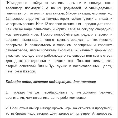
"Немедленно отойди от машины времени и посиди, хоть
телевизор посмотри"? А наших родителей бабушки-дедушки
гоняли за то, что они читали книжки. Я хочу сказать, что конечно,
12-часовое сидение за компьютером может утомить глаза и
испортить зрение. Но и 12-часовое чтение книг - вредно для глаз.
Так что не надо паниковать и корить себя за покупку очередной
компьютерной игры. Просто попробуйте распределять время и
вовремя выманивать юного компьютерщика на технические
перерывы. И позаботьтесь о хорошем освещении и хорошем
стуле-кресле, чтобы избежать сколиоза. А научных данных об
ужасных последствиях работающего телевизора или компьютера
для детского здоровья и психики нет. Понятно только, что
старый советский Винни-Пух лучше в воспитательных целях,
чем Том и Джерри.
Подводя итог, хочется подчеркнуть два правила:
1. Гораздо лучше перебарщивать с методиками раннего
воспитания, чем не заниматься с ребенком вовсе.
2. Если стоит выбор между уроком игры на скрипке и прогулкой,
то выбирать надо второе. Для здоровья полезнее. А здоровье,