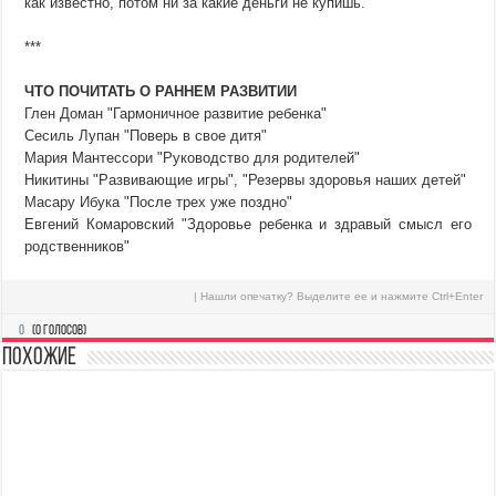
как известно, потом ни за какие деньги не купишь.
***
ЧТО ПОЧИТАТЬ О РАННЕМ РАЗВИТИИ
Глен Доман "Гармоничное развитие ребенка"
Сесиль Лупан "Поверь в свое дитя"
Мария Мантессори "Руководство для родителей"
Никитины "Развивающие игры", "Резервы здоровья наших детей"
Масару Ибука "После трех уже поздно"
Евгений Комаровский "Здоровье ребенка и здравый смысл его
родственников"
| Нашли опечатку? Выделите ее и нажмите Ctrl+Enter
0
(
0
голосов)
Похожие