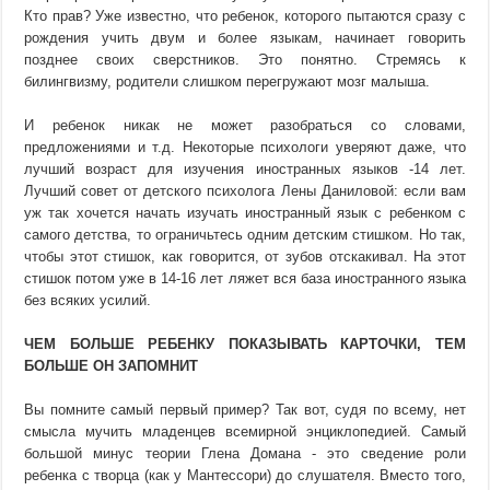
Кто прав? Уже известно, что ребенок, которого пытаются сразу с
рождения учить двум и более языкам, начинает говорить
позднее своих сверстников. Это понятно. Стремясь к
билингвизму, родители слишком перегружают мозг малыша.
И ребенок никак не может разобраться со словами,
предложениями и т.д. Некоторые психологи уверяют даже, что
лучший возраст для изучения иностранных языков -14 лет.
Лучший совет от детского психолога Лены Даниловой: если вам
уж так хочется начать изучать иностранный язык с ребенком с
самого детства, то ограничьтесь одним детским стишком. Но так,
чтобы этот стишок, как говорится, от зубов отскакивал. На этот
стишок потом уже в 14-16 лет ляжет вся база иностранного языка
без всяких усилий.
ЧЕМ БОЛЬШЕ РЕБЕНКУ ПОКАЗЫВАТЬ КАРТОЧКИ, ТЕМ
БОЛЬШЕ ОН ЗАПОМНИТ
Вы помните самый первый пример? Так вот, судя по всему, нет
смысла мучить младенцев всемирной энциклопедией. Самый
большой минус теории Глена Домана - это сведение роли
ребенка с творца (как у Мантессори) до слушателя. Вместо того,