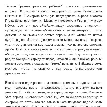
Термин "раннее развитие ребенка" появился сравнительно
недавно. В России первыми экспериментаторами была семья
Никитиных. В Америке большую популярность обрела система
Глена Домана, в Италии - Марии Мантессори, в Японии - Масару
Ибука. Все эти достойнейшие люди сходились в одном -
существующая система образования в корне неверна. Если с
детьми не заниматься с самых первых дней жизни, то потом
будет поздно. И вот младенцам рассказывают мировую историю,
учат иностранным языкам, рассказывают, как правильно сложить
дроби. Скептики криво ухмыляются и с пеной у рта доказывают
абсурдность и даже вред всех этих действий. А детишки у таких
родителей демонстрируют перед камерой знание Шекспира в 5-
летнем возрасте, складывают "мама" из кубиков Зайцева в семь
месяцев, играют на скрипке в три года... Гениальность или
дрессировка?
Все базовые идеи раннего развития строились на одном факте -
мозг человека растет и развивается только в самом раннем
детстве. Если быть точнее, то до трех, иногда пяти лет. И если в
этот период не объяснить ребенку, кто такой первый президент
Америки, то потом это же самое в него придется вдалбливать
долго и упорно. Иначе говоря, пятилеток всегда легче научить,