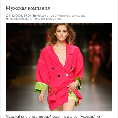
Мужская компания
8-12-2008, 19:09
Мода и стиль
/
Модно в этом сезоне
Комментировать
3 303 просмотров
Мужской стиль уже который сезон не желает "уходить" из