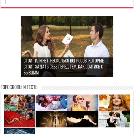
Стоит или нет: Несколько вопросов, которые
MansMag.ru: стиль, технологии и вдохновение
стоит задать себе перед тем, как сойтись с
Как найти гармонию в повседневной жизни: 5
для современных мужчин
бывшим
простых шагов
Признаки токсичных отношений
Гороскопы и Тесты