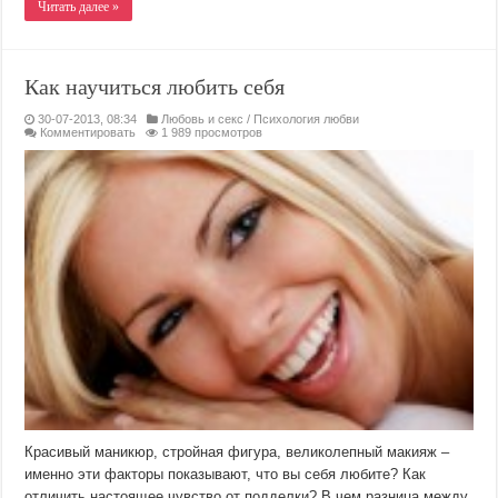
Читать далее »
Как научиться любить себя
30-07-2013, 08:34
Любовь и секс
/
Психология любви
Комментировать
1 989 просмотров
Красивый маникюр, стройная фигура, великолепный макияж –
именно эти факторы показывают, что вы себя любите? Как
отличить настоящее чувство от подделки? В чем разница между