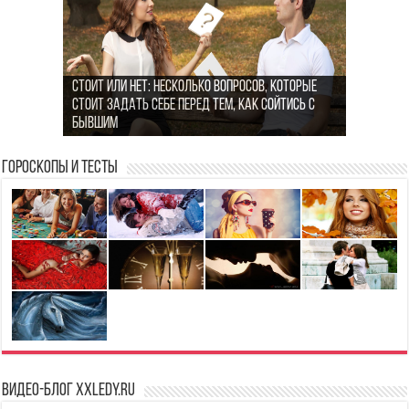
Стоит или нет: Несколько вопросов, которые
MansMag.ru: стиль, технологии и вдохновение
стоит задать себе перед тем, как сойтись с
Как найти гармонию в повседневной жизни: 5
для современных мужчин
бывшим
простых шагов
Признаки токсичных отношений
Гороскопы и Тесты
Видео-блог XXLedy.ru