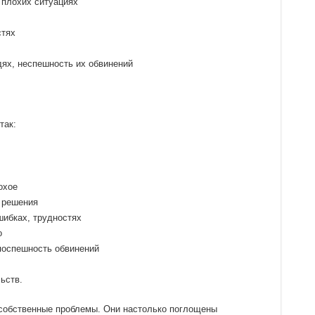
 плохих ситуациях
стях
ях, неспешность их обвинений
так:
охое
х решения
шибках, трудностях
о
поспешность обвинений
ьств.
собственные проблемы. Они настолько поглощены