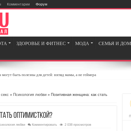
ы
Комментарии
Форум
ОТА
ЗДОРОВЬЕ И ФИТНЕС
МОДА
СЕМЬЯ И ДОМ
могут быть полезны для детей: взгляд мамы, а не геймера
огии и вдохновение для современных мужчин
ля геймеров и энтузиастов игровой индустрии
 секс
»
Психология любви
» Позитивная женщина: как стать
опросов, которые стоит задать себе перед тем, как сойтись с бывшим
едневной жизни: 5 простых шагов
стать оптимисткой?
П
сихология любви
Комментировать
2 038 просмотров