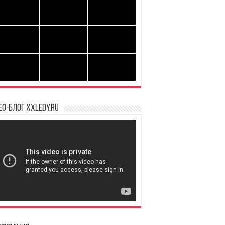
ео-блог XXLedy.ru