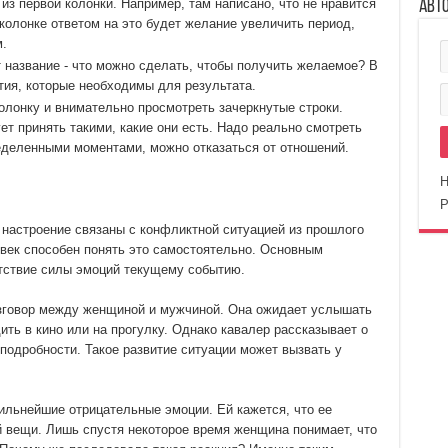
 из первой колонки. Например, там написано, что не нравится
Авт
колонке ответом на это будет желание увеличить период,
м.
т название - что можно сделать, чтобы получить желаемое? В
ия, которые необходимы для результата.
олонку и внимательно просмотреть зачеркнутые строки.
ет принять такими, какие они есть. Надо реально смотреть
еделенными моментами, можно отказаться от отношений.
Н
Р
 настроение связаны с конфликтной ситуацией из прошлого
век способен понять это самостоятельно. Основным
тствие силы эмоций текущему событию.
говор между женщиной и мужчиной. Она ожидает услышать
ть в кино или на прогулку. Однако кавалер рассказывает о
подробности. Такое развитие ситуации может вызвать у
ильнейшие отрицательные эмоции. Ей кажется, что ее
 вещи. Лишь спустя некоторое время женщина понимает, что