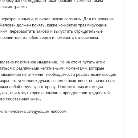
Почему же последовала такая реакция? Именно таким
ческие травмы.
 неразрешенными, сначала нужно осознать. Для их решения
Человек должен понять, какие конкретно травмирующие
 ним, переработать заново и выпустить отрицательные
т проявиться в любое время и помешать отношениям.
полезно позитивное мышление. Но не стоит путать его с
таться с различными негативными моментами, которые
ое мышление не отменяет необходимости решать возникающие
еры. Если человек думает вполне позитивно, но ничего при
 сама собой в лучшую сторону. Положительные эмоции
ках, они могут хорошо помочь в преодолении трудностей.
его собственная жизнь.
вного человека следующим набором: