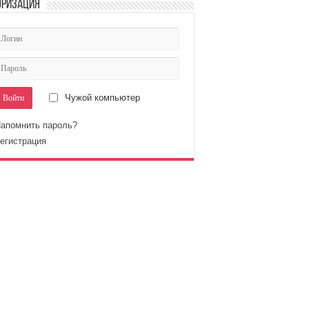
оризация
Чужой компьютер
апомнить пароль?
егистрация