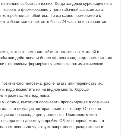
тоятельно выбраться из них. Когда заядлый курильщик не в
, говорят о формирование у него табачной зависимости.
з которой нельзя обойтись. То же самое применимо и к
т избавиться от них хотя бы на 24 часа, они становятся
емы, которые помогают уйти от негативных мыслей и
обы они действовали более эффективно, надо применять их
ни эти приемы формируют у человека оптимистическое
 позитивного человека, распечатать или переписать их.
ми, надо поместить их на видное место. Хорошо
нь и размышлять над ними.
 мыслями, пытаться осознавать происходящее в сознании.
слью о ситуации, которая придет в голову. От нее во
еакции на происходящее у человека. Примером может
 попадание в дорожную пробку. Обычно первая мысль в
 Человек невольно чувствует напряжение, раздражение и