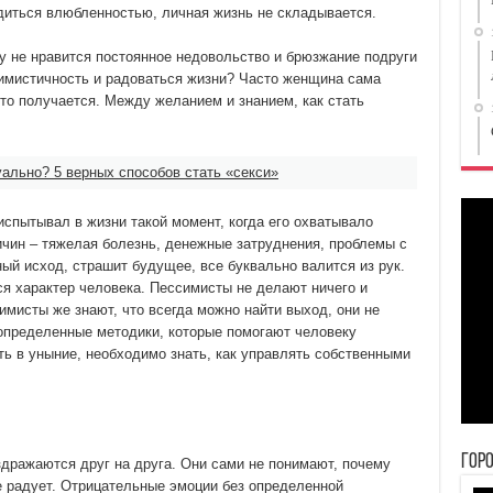
диться влюбленностью, личная жизнь не складывается.
у не нравится постоянное недовольство и брюзжание подруги
тимистичность и радоваться жизни? Часто женщина сама
 это получается. Между желанием и знанием, как стать
уально? 5 верных способов стать «секси»
испытывал в жизни такой момент, когда его охватывало
ичин – тяжелая болезнь, денежные затруднения, проблемы с
ый исход, страшит будущее, все буквально валится из рук.
я характер человека. Пессимисты не делают ничего и
мисты же знают, что всегда можно найти выход, они не
определенные методики, которые помогают человеку
ть в уныние, необходимо знать, как управлять собственными
Гор
здражаются друг на друга. Они сами не понимают, почему
е радует. Отрицательные эмоции без определенной