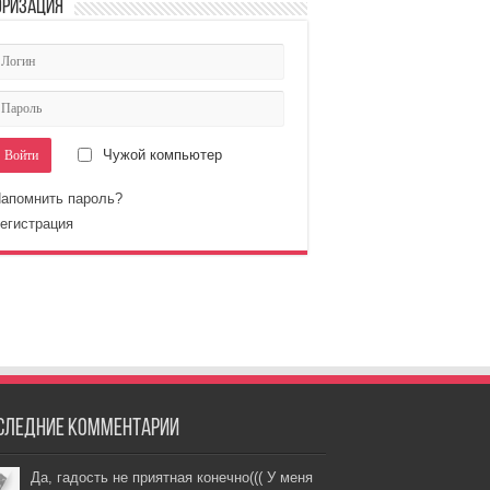
оризация
Чужой компьютер
апомнить пароль?
егистрация
следние комментарии
Да, гадость не приятная конечно((( У меня