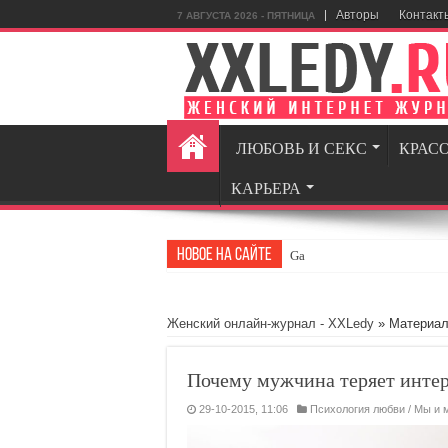
Авторы
Контакт
7 АВГУСТА 2026 - ПЯТНИЦА
ЛЮБОВЬ И СЕКС
КРАС
КАРЬЕРА
Новое на сайте
GamingRealm.ru —
Женский онлайн-журнал - XXLedy
» Материал
Почему мужчина теряет инте
29-10-2015, 11:06
Психология любви
/
Мы и 