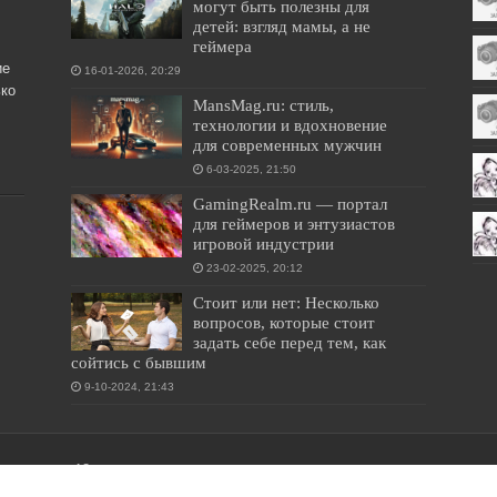
могут быть полезны для
детей: взгляд мамы, а не
геймера
ие
16-01-2026, 20:29
ко
MansMag.ru: стиль,
технологии и вдохновение
для современных мужчин
6-03-2025, 21:50
GamingRealm.ru — портал
для геймеров и энтузиастов
игровой индустрии
23-02-2025, 20:12
Стоит или нет: Несколько
вопросов, которые стоит
задать себе перед тем, как
сойтись с бывшим
9-10-2024, 21:43
лиц старше 18 лет