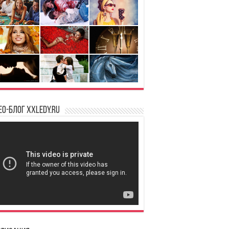
ео-блог XXLedy.ru