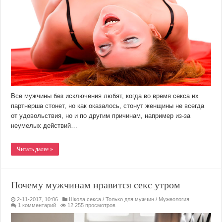
Все мужчины без исключения любят, когда во время секса их
партнерша стонет, но как оказалось, стонут женщины не всегда
от удовольствия, но и по другим причинам, например из-за
неумелых действий…
Читать далее »
Почему мужчинам нравится секс утром
2-11-2017, 10:06
Школа секса
/
Только для мужчин
/
Мужеология
1 комментарий
12 255 просмотров