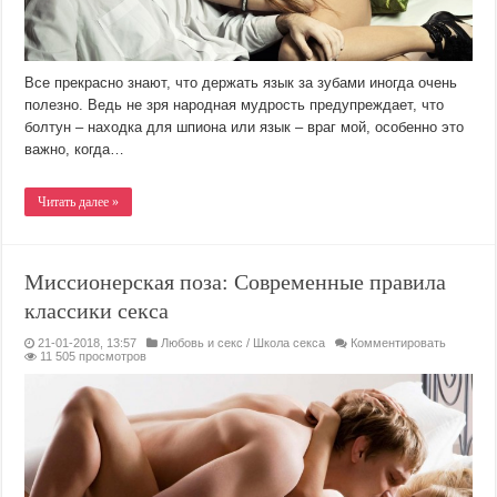
Все прекрасно знают, что держать язык за зубами иногда очень
полезно. Ведь не зря народная мудрость предупреждает, что
болтун – находка для шпиона или язык – враг мой, особенно это
важно, когда…
Читать далее »
Миссионерская поза: Современные правила
классики секса
21-01-2018, 13:57
Любовь и секс
/
Школа секса
Комментировать
11 505 просмотров