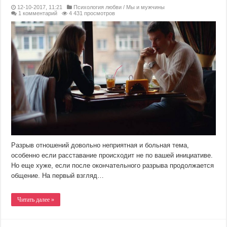
12-10-2017, 11:21
Психология любви
/
Мы и мужчины
1 комментарий
4 431 просмотров
Разрыв отношений довольно неприятная и больная тема,
особенно если расставание происходит не по вашей инициативе.
Но еще хуже, если после окончательного разрыва продолжается
общение. На первый взгляд…
Читать далее »