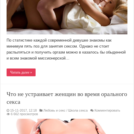
По статистике каждой современной девушке знакомы как
минимум пять поз для занятия сексом. Однако не стоит
распыляться и получить оргазм можно в казалось бы обыденной
и всем знакомой миссионерской…
Читать далее »
Что не устраивает женщин во время орального
секса
15-11-2017, 12:18
Любовь и секс
/
Школа секса
Комментировать
6 662 просмотров