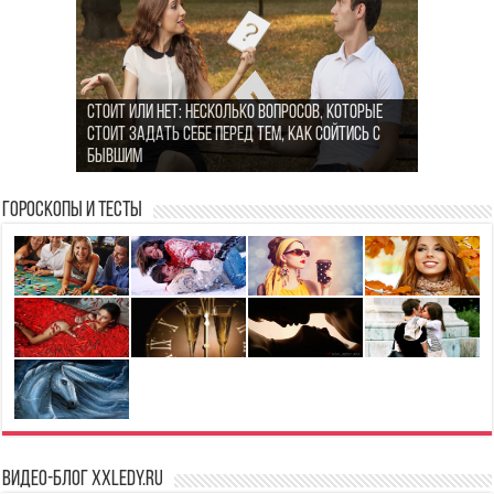
Стоит или нет: Несколько вопросов, которые
MansMag.ru: стиль, технологии и вдохновение
стоит задать себе перед тем, как сойтись с
Как найти гармонию в повседневной жизни: 5
для современных мужчин
бывшим
простых шагов
Признаки токсичных отношений
Гороскопы и Тесты
Видео-блог XXLedy.ru