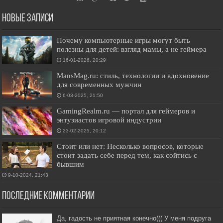
Новые записи
Почему компьютерные игры могут быть
полезны для детей: взгляд мамы, а не геймера
16-01-2026, 20:29
MansMag.ru: стиль, технологии и вдохновение
для современных мужчин
6-03-2025, 21:50
GamingRealm.ru — портал для геймеров и
энтузиастов игровой индустрии
23-02-2025, 20:12
Стоит или нет: Несколько вопросов, которые
стоит задать себе перед тем, как сойтись с
бывшим
9-10-2024, 21:43
Последние комментарии
Да, гадость не приятная конечно((( У меня подруга