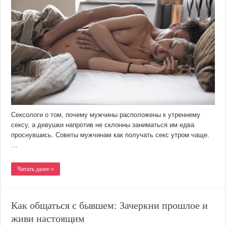
Сексологи о том, почему мужчины расположены к утреннему
сексу, а девушки напротив не склонны заниматься им едва
проснувшись. Советы мужчинам как получать секс утром чаще.
…
Читать далее »
Как общаться с бывшем: Зачеркни прошлое и
живи настоящим