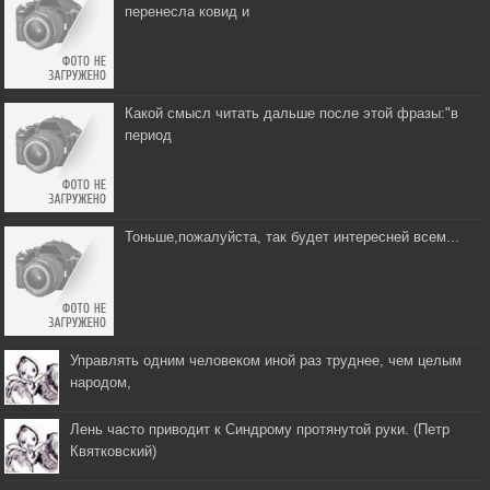
перенесла ковид и
Какой смысл читать дальше после этой фразы:"в
период
Тоньше,пожалуйста, так будет интересней всем...
Управлять одним человеком иной раз труднее, чем целым
народом,
Лень часто приводит к Синдрому протянутой руки. (Петр
Квятковский)